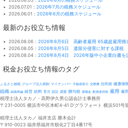
2026.07.01：
2026年7月の税務スケジュール
2026.06.01：
2026年6月の税務スケジュール
最新のお役立ち情報
2026.08.06：
2026年8月6日 高齢者雇用 65歳超雇用
2026.08.05：
2026年8月5日 遺留分侵害に対する課税
2026.08.04：
2026年8月4日 2026年版中小企業白書
税金お役立ち情報のタグ
健康保
ふるさと納税
マイナンバー
住民税
グループ法人税制
不動産取引
交際費
雇用
組織
経営
給料
贈与税
雇
訴訟
組織再編
育児
調査
退職金
配偶者控除
税理士法人タカノ・高野伊久男公認会計士事務所
〒231-0005 横浜市中区本町4-41 D’グラフォート 横浜501号
税理士法人タカノ 福井支店 勝木会計
〒910-0023 福井県福井市順化2丁目4番17号