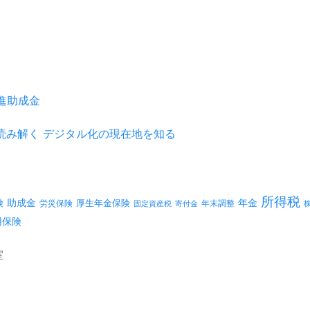
推進助成金
を読み解く デジタル化の現在地を知る
所得税
険
年金
助成金
厚生年金保険
労災保険
年末調整
固定資産税
寄付金
用保険
室