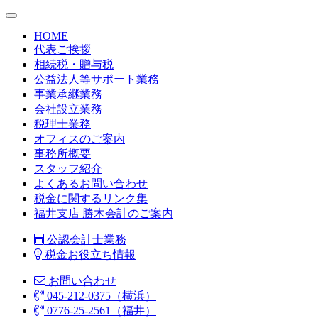
HOME
代表ご挨拶
相続税・贈与税
公益法人等サポート業務
事業承継業務
会社設立業務
税理士業務
オフィスのご案内
事務所概要
スタッフ紹介
よくあるお問い合わせ
税金に関するリンク集
福井支店 勝木会計のご案内
公認会計士業務
税金お役立ち情報
お問い合わせ
045-212-0375（横浜）
0776-25-2561（福井）