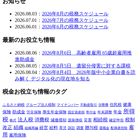
お知らせ
2026.08.03：
2026年8月の税務スケジュール
2026.07.01：
2026年7月の税務スケジュール
2026.06.01：
2026年6月の税務スケジュール
最新のお役立ち情報
2026.08.06：
2026年8月6日 高齢者雇用 65歳超雇用推
進助成金
2026.08.05：
2026年8月5日 遺留分侵害に対する課税
2026.08.04：
2026年8月4日 2026年版中小企業白書を読
み解く デジタル化の現在地を知る
税金お役立ち情報のタグ
健康
ふるさと納税
マイナンバー
住民税
グループ法人税制
交際費
不動産取引
所得
保険
年金
助成金
厚生年金保険
労災保険
年末調整
固定資産税
寄付金
税
法人税
消費税
相続税
税制
減価償却
災害
源泉徴収
確定申告
株式
雇
組織
改正
給料
贈与税
経営
訴訟
組織再編
育児
調査
退職金
配偶者控除
用
雇用保険