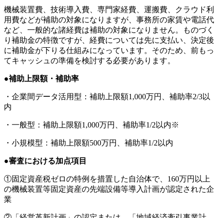
機械装置費、技術導入費、専門家経費、運搬費、クラウド利
用費などが補助の対象になりますが、事務所の家賃や電話代
など、一般的な諸経費は補助の対象になりません。ものづく
り補助金の特徴ですが、経費については先に支払い、決定後
に補助金が下りる仕組みになっています。そのため、前もっ
てキャッシュの準備を検討する必要があります。
●
補助上限額・補助率
・企業間データ活用型：補助上限額1,000万円、補助率2/3以
内
・一般型：補助上限額1,000万円、補助率1/2以内※
・小規模型：補助上限額500万円、補助率1/2以内
●
審査における加点項目
①固定資産税ゼロの特例を措置した自治体で、160万円以上
の機械装置等固定資産の先端設備等導入計画が認定された企
業
②「経営革新計画」の認定または、「地域経済牽引事業計