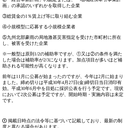
画」の承認のいずれかを取得した企業
③総賃金の1％賃上げ等に取り組む企業
④小規模型に応募する小規模企業者
⑤九州北部豪雨の局地激甚災害指定を受けた市町村に所在
し、被害を受けた企業
※一般型は原則1/2の補助率ですが、①又は②の条件を満た
した場合は補助率が2/3になります。加点項目が多いほど補
助される可能性が高くなります。
前年は11月に公募が始まったのですが、今年は2月に始まり
ました。締め切りは平成30年4月27日(金)締切日当日消印有
効。平成30年6月中を目処に採択公表を行う予定です。現状
において2次公募は予定ですが、開始時期・実施内容は未定
です。
掲載日時点の法令等に基づいて記載しており、最新の制
度と異なる場合があります。