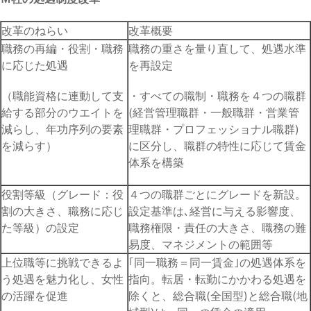
改革のねらい
改革概要
職務の再編・役割・職務
職務の重さを量り直して、処遇水準
に応じた処遇
を再設定
（職能資格に連動して支
・すべての職制・職務を４つの職群
給する部分のウエイトを
(経営管理職群・一般職群・営業管
減らし、年功序列の要素
理職群・プロフェッショナル職群)
を減らす）
に区分し、職群の特性に応じて賃金
体系を構築
役割等級（グレード：役
４つの職群ごとにグレードを新設。
割の大きさ、職務に応じ
設定基準は､経営に与える影響度、
た等級）の設定
職務権限・責任の大きさ、職務の難
易度、マネジメントの範囲等
上位職等に挑戦できるよ
｢同一職務＝同一賃金｣の処遇体系を
う処遇を魅力化し、女性
指向。転居・転勤にかかわる処遇を
の活躍を促進
除くと、総合職(全国型)と総合職(地