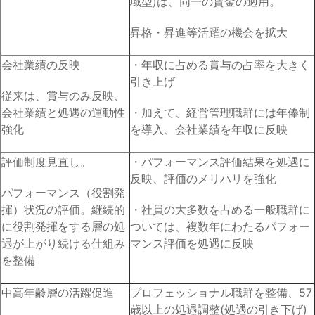
域型)は、同一の賃金の適用。
昇格・昇進等活躍の機会を拡大
会社業績の反映
・年収に占める賞与の占率を大きく
引き上げ
従来は、賞与のみ反映、
会社業績と処遇の運動性
・加えて、経営管理職群には年俸制
強化
を導入、会社業績を年収に反映
評価制度見直し。
・パフォーマンス評価結果を処遇に
反映、評価のメリハリを強化
パフォーマンス（役割発
揮）状況の評価。継続的
・社員の大多数を占める一般職群に
に役割発揮をする層の処
ついては、複数年にわたるパフォー
遇が上がり続ける仕組み
マンス評価を処遇に反映
を整備
中高年齢層の活躍促進
プロフェッショナル職群を整備、57
歳以上の処遇調整(処遇の引き下げ)