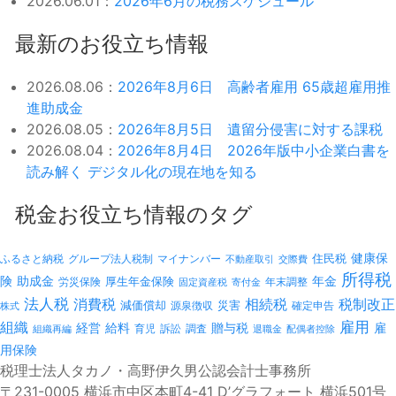
2026.06.01：
2026年6月の税務スケジュール
最新のお役立ち情報
2026.08.06：
2026年8月6日 高齢者雇用 65歳超雇用推
進助成金
2026.08.05：
2026年8月5日 遺留分侵害に対する課税
2026.08.04：
2026年8月4日 2026年版中小企業白書を
読み解く デジタル化の現在地を知る
税金お役立ち情報のタグ
健康保
ふるさと納税
マイナンバー
住民税
グループ法人税制
不動産取引
交際費
所得税
険
年金
助成金
厚生年金保険
労災保険
年末調整
固定資産税
寄付金
法人税
消費税
相続税
税制改正
減価償却
災害
源泉徴収
確定申告
株式
雇用
組織
経営
給料
贈与税
雇
訴訟
組織再編
育児
調査
退職金
配偶者控除
用保険
税理士法人タカノ・高野伊久男公認会計士事務所
〒231-0005 横浜市中区本町4-41 D’グラフォート 横浜501号