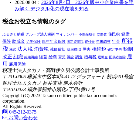
2026.08.04：
2026年8月4日 2026年版中小企業白書を読
み解く デジタル化の現在地を知る
税金お役立ち情報のタグ
健康
ふるさと納税
マイナンバー
住民税
グループ法人税制
交際費
不動産取引
所得
保険
年金
助成金
厚生年金保険
労災保険
年末調整
固定資産税
寄付金
税
法人税
消費税
相続税
税制
減価償却
災害
源泉徴収
確定申告
株式
雇
組織
改正
給料
贈与税
経営
訴訟
組織再編
育児
調査
退職金
配偶者控除
用
雇用保険
税理士法人タカノ・高野伊久男公認会計士事務所
〒231-0005 横浜市中区本町4-41 D’グラフォート 横浜501号室
税理士法人タカノ 福井支店 勝木会計
〒910-0023 福井県福井市順化2丁目4番17号
Copyright (C) 2023 Takano certified public tax accountant's
corporation.
All Rights Reserved.
045-212-0375
お問い合わせ