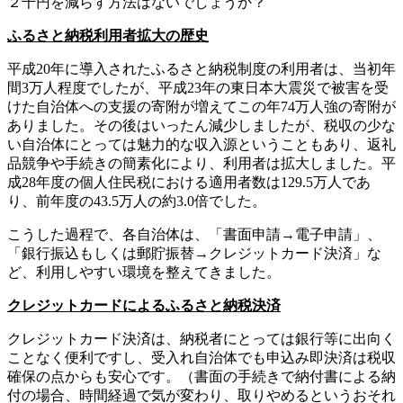
２千円を減らす方法はないでしょうか？
ふるさと納税利用者拡大の歴史
平成20年に導入されたふるさと納税制度の利用者は、当初年
間3万人程度でしたが、平成23年の東日本大震災で被害を受
けた自治体への支援の寄附が増えてこの年74万人強の寄附が
ありました。その後はいったん減少しましたが、税収の少な
い自治体にとっては魅力的な収入源ということもあり、返礼
品競争や手続きの簡素化により、利用者は拡大しました。平
成28年度の個人住民税における適用者数は129.5万人であ
り、前年度の43.5万人の約3.0倍でした。
こうした過程で、各自治体は、「書面申請→電子申請」、
「銀行振込もしくは郵貯振替→クレジットカード決済」な
ど、利用しやすい環境を整えてきました。
クレジットカードによるふるさと納税決済
クレジットカード決済は、納税者にとっては銀行等に出向く
ことなく便利ですし、受入れ自治体でも申込み即決済は税収
確保の点からも安心です。（書面の手続きで納付書による納
付の場合、時間経過で気が変わり、取りやめるというおそれ