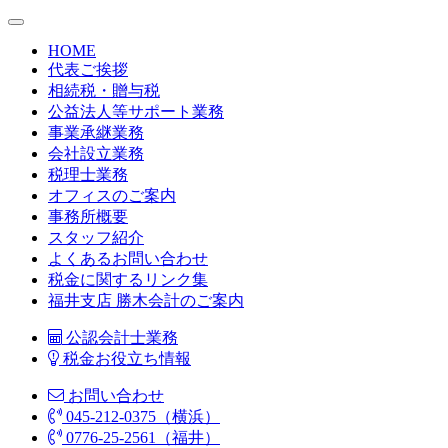
HOME
代表ご挨拶
相続税・贈与税
公益法人等サポート業務
事業承継業務
会社設立業務
税理士業務
オフィスのご案内
事務所概要
スタッフ紹介
よくあるお問い合わせ
税金に関するリンク集
福井支店 勝木会計のご案内
公認会計士業務
税金お役立ち情報
お問い合わせ
045-212-0375（横浜）
0776-25-2561（福井）