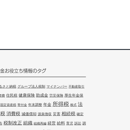
金お役立ち情報のタグ
るさと納税
グループ法人税制
マイナンバー
不動産取引
健康保険
住民税
助成金
厚生年金保
労災保険
際費
所得税
法
年金
年末調整
固定資産税
寄付金
株式
人税
消費税
相続税
減価償却
災害
源泉徴収
確定
組織
税制改正
経営
給料
告
訴訟
調
組織再編
育児