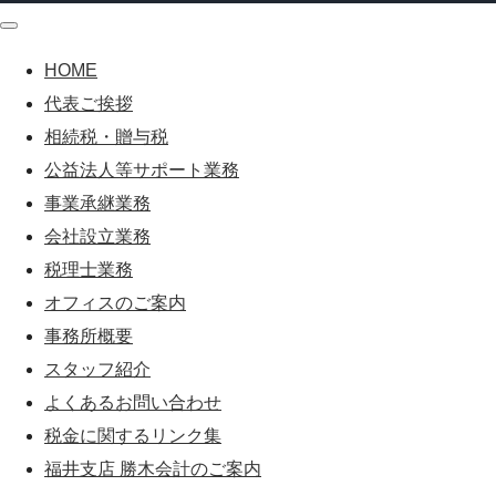
HOME
代表ご挨拶
相続税・贈与税
公益法人等サポート業務
事業承継業務
会社設立業務
税理士業務
オフィスのご案内
事務所概要
スタッフ紹介
よくあるお問い合わせ
税金に関するリンク集
福井支店 勝木会計のご案内