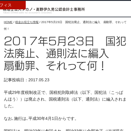
フィス
HOME
/
税金お役立ち情報
/
2017年5月23日 国犯法廃止、通則法に編入 扇動罪、それって
何！
2017年5月23日 国犯
法廃止、通則法に編入
扇動罪、それって何！
記事投稿日：2017.05.23
平成29年度税制改正で、国税犯則取締法（以下、国犯法〈こっぱ
んほう〉）は廃止され、国税通則法（以下、通則法）に編入されま
した。
なお､施行は､平成30年4月1日からです。