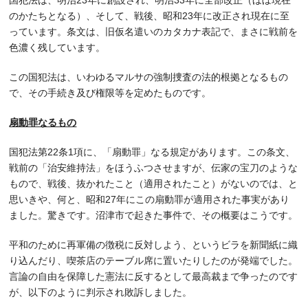
国犯法は、明治23年に創設され、明治33年に全部改正（ほぼ現在
のかたちとなる）、そして、戦後、昭和23年に改正され現在に至
っています。条文は、旧仮名遣いのカタカナ表記で、まさに戦前を
色濃く残しています。
この国犯法は、いわゆるマルサの強制捜査の法的根拠となるもの
で、その手続き及び権限等を定めたものです。
扇動罪なるもの
国犯法第22条1項に、「扇動罪」なる規定があります。この条文、
戦前の「治安維持法」をほうふつさせますが、伝家の宝刀のような
もので、戦後、抜かれたこと（適用されたこと）がないのでは、と
思いきや、何と、昭和27年にこの扇動罪が適用された事実があり
ました。驚きです。沼津市で起きた事件で、その概要はこうです。
平和のために再軍備の徴税に反対しよう、というビラを新聞紙に織
り込んだり、喫茶店のテーブル席に置いたりしたのが発端でした。
言論の自由を保障した憲法に反するとして最高裁まで争ったのです
が、以下のように判示され敗訴しました。