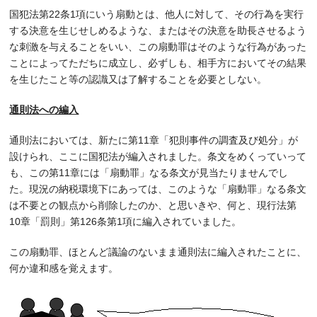
国犯法第22条1項にいう扇動とは、他人に対して、その行為を実行
する決意を生じせしめるような、またはその決意を助長させるよう
な刺激を与えることをいい、この扇動罪はそのような行為があった
ことによってただちに成立し、必ずしも、相手方においてその結果
を生じたこと等の認識又は了解することを必要としない。
通則法への編入
通則法においては、新たに第11章「犯則事件の調査及び処分」が
設けられ、ここに国犯法が編入されました。条文をめくっていって
も、この第11章には「扇動罪」なる条文が見当たりませんでし
た。現況の納税環境下にあっては、このような「扇動罪」なる条文
は不要との観点から削除したのか、と思いきや、何と、現行法第
10章「罰則」第126条第1項に編入されていました。
この扇動罪、ほとんど議論のないまま通則法に編入されたことに、
何か違和感を覚えます。