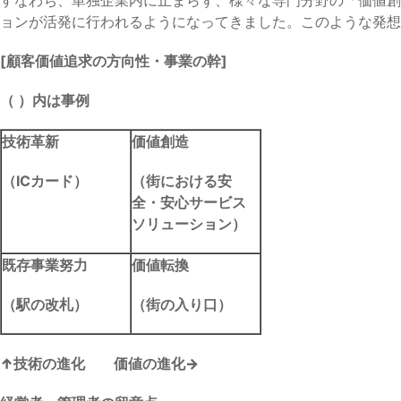
ョンが活発に行われるようになってきました。このような発想法
[
顧客価値追求の方向性・事業の幹
]
（
）内は事例
技術革新
価値創造
（IC
カード）
（街における安
全・安心サービス
ソリューション）
既存事業努力
価値転換
（駅の改札）
（街の入り口）
↑技術の進化 価値の進化→