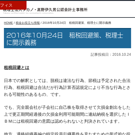
フィス
HOME
/
税金お役立ち情報
/
2016年10月24日 租税回避策、税理士に開示義務
2016年10月24日 租税回避策、税理士
に開示義務
記事投稿日：2016.10.24
租税回避とは
日本での解釈としては、脱税は違法な行為、節税は予定された合法
行為、租税回避は合法だが行為計算否認規定により不当な行為とさ
れる可能性のあるもの、です。
でも、完全親会社が子会社に自己株を取得させて欠損金創出をした
上で更正期間経過後の欠損金利用可能期間に連結納税を選択したＩ
ＢＭには租税回避の意図は認められないと判決されています。
他方、適格組織再編の特定役員引継要件を充たすための形式的な役