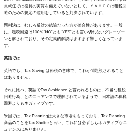
員就任では役員の実質を備えていないとして、ＹＡＨＯＯは租税回
避のための規定の濫用をしていると判決されています。
両判決は、むしろ反対の結論だった方が整合性があります。一般
に、租税回避は100％“NO”とも“YES”とも言い切れないグレーゾー
ンと解されており、その定義的解説はますます難しくなっていま
す。
英語では
英語でも、Tax Saving は節税の意味で、これが問題視されること
はありません。
それに比べ、英語でTax Avoidance と言われるものは、不当な租税
回避行為、とのニュアンスで理解されているようで、日本語の租税
回避よりもネガティブです。
米国では、Tax Planningは大きな市場をもっており、Tax Planning
商品のことをTax Shelterと言い、これには必ずしもネガティブなニ
ュアンスはありません。