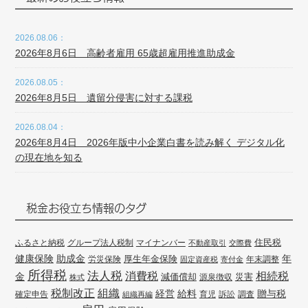
2026.08.06：
2026年8月6日 高齢者雇用 65歳超雇用推進助成金
2026.08.05：
2026年8月5日 遺留分侵害に対する課税
2026.08.04：
2026年8月4日 2026年版中小企業白書を読み解く デジタル化
の現在地を知る
税金お役立ち情報のタグ
住民税
ふるさと納税
グループ法人税制
マイナンバー
不動産取引
交際費
健康保険
年
助成金
厚生年金保険
労災保険
年末調整
固定資産税
寄付金
所得税
法人税
消費税
相続税
金
減価償却
災害
源泉徴収
株式
組織
税制改正
経営
給料
贈与税
確定申告
訴訟
調査
組織再編
育児