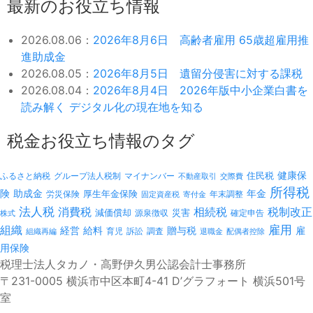
最新のお役立ち情報
2026.08.06：
2026年8月6日 高齢者雇用 65歳超雇用推
進助成金
2026.08.05：
2026年8月5日 遺留分侵害に対する課税
2026.08.04：
2026年8月4日 2026年版中小企業白書を
読み解く デジタル化の現在地を知る
税金お役立ち情報のタグ
健康保
ふるさと納税
マイナンバー
住民税
グループ法人税制
不動産取引
交際費
所得税
険
年金
助成金
厚生年金保険
労災保険
年末調整
固定資産税
寄付金
法人税
消費税
相続税
税制改正
減価償却
災害
源泉徴収
確定申告
株式
雇用
組織
経営
給料
贈与税
雇
訴訟
組織再編
育児
調査
退職金
配偶者控除
用保険
税理士法人タカノ・高野伊久男公認会計士事務所
〒231-0005 横浜市中区本町4-41 D’グラフォート 横浜501号
室