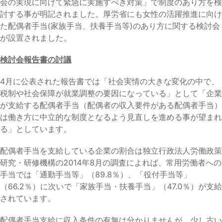
会の実現に向けて緊急に実施すべき対策」で制度のあり方を検
討する事が明記されました。厚労省にも女性の活躍推進に向け
た配偶者手当(家族手当、扶養手当等)のあり方に関する検討会
が設置されました。
検討会報告書の討議
4月に公表された報告書では「社会実情の大きな変化の中で、
税制や社会保障が就業調整の要因になっている」として「企業
が支給する配偶者手当（配偶者の収入要件がある配偶者手当）
は働き方に中立的な制度となるよう見直しを進める事が望まれ
る」としています。
配偶者手当を支給している企業の割合は独立行政法人労働政策
研究・研修機構の2014年8月の調査によれば、常用労働者への
手当では「通勤手当等」（89.8％）、「役付手当等」
（66.2％）に次いで「家族手当・扶養手当」（47.0％）が支給
されています。
配偶者手当支給に収入条件の有無は分かりませんが、少し古い