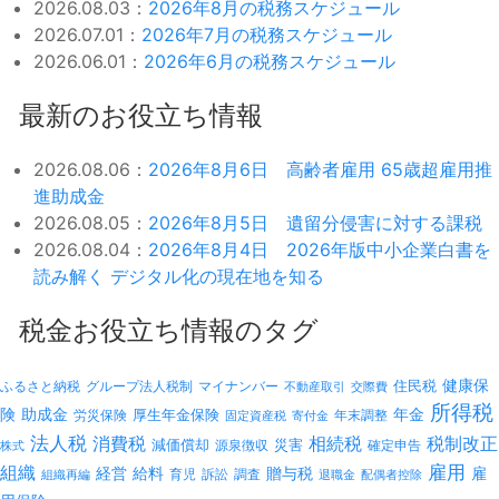
2026.08.03：
2026年8月の税務スケジュール
2026.07.01：
2026年7月の税務スケジュール
2026.06.01：
2026年6月の税務スケジュール
最新のお役立ち情報
2026.08.06：
2026年8月6日 高齢者雇用 65歳超雇用推
進助成金
2026.08.05：
2026年8月5日 遺留分侵害に対する課税
2026.08.04：
2026年8月4日 2026年版中小企業白書を
読み解く デジタル化の現在地を知る
税金お役立ち情報のタグ
健康保
ふるさと納税
マイナンバー
住民税
グループ法人税制
不動産取引
交際費
所得税
険
年金
助成金
厚生年金保険
労災保険
年末調整
固定資産税
寄付金
法人税
消費税
相続税
税制改正
減価償却
災害
源泉徴収
確定申告
株式
雇用
組織
経営
給料
贈与税
雇
訴訟
組織再編
育児
調査
退職金
配偶者控除