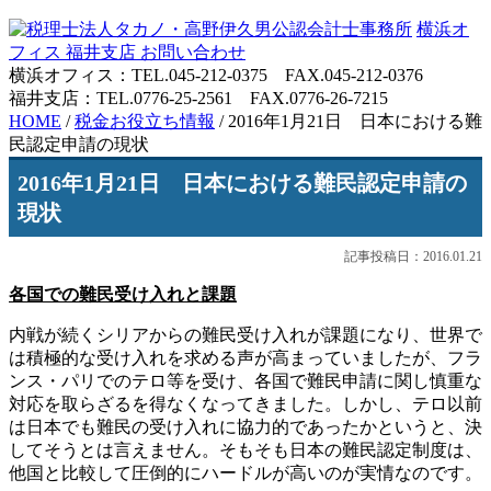
横浜オ
フィス
福井支店
お問い合わせ
横浜オフィス：TEL.045-212-0375 FAX.045-212-0376
福井支店：TEL.0776-25-2561 FAX.0776-26-7215
HOME
/
税金お役立ち情報
/
2016年1月21日 日本における難
民認定申請の現状
2016年1月21日 日本における難民認定申請の
現状
記事投稿日：2016.01.21
各国での
難民受け入れと課題
内戦が続くシリアからの難民受け入れが課題になり、世界で
は積極的な受け入れを求める声が高まっていましたが、フラ
ンス・パリでのテロ等を受け、各国で難民申請に関し慎重な
対応を取らざるを得なくなってきました。しかし、テロ以前
は日本でも難民の受け入れに協力的であったかというと、決
してそうとは言えません。そもそも日本の難民認定制度は、
他国と比較して圧倒的にハードルが高いのが実情なのです。