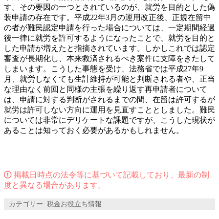
す。その要因の一つとされているのが、就労を目的とした偽
装申請の存在です。平成22年3月の運用改正後、正規在留中
の者が難民認定申請を行った場合については、一定期間経過
後一律に就労を許可するようになったことで、就労を目的と
した申請が増えたと指摘されています。しかしこれでは認定
審査が長期化し、本来救済されるべき案件に支障をきたして
しまいます。こうした事態を受け、法務省では平成27年9
月、就労しなくても生計維持が可能と判断される者や、正当
な理由なく前回と同様の主張を繰り返す再申請者について
は、申請に対する判断がされるまでの間、在留は許可するが
就労は許可しない方向に運用を見直すこととしました。難民
については非常にデリケートな課題ですが、こうした現状が
あることは知っておく必要があるかもしれません。
掲載日時点の法令等に基づいて記載しており、最新の制
度と異なる場合があります。
カテゴリー:
税金お役立ち情報