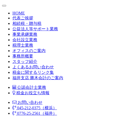
HOME
代表ご挨拶
相続税・贈与税
公益法人等サポート業務
事業承継業務
会社設立業務
税理士業務
オフィスのご案内
事務所概要
スタッフ紹介
よくあるお問い合わせ
税金に関するリンク集
福井支店 勝木会計のご案内
公認会計士業務
税金お役立ち情報
お問い合わせ
045-212-0375（横浜）
0776-25-2561（福井）