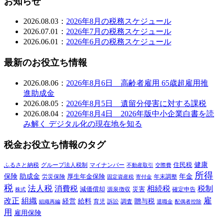
お知らせ
2026.08.03：
2026年8月の税務スケジュール
2026.07.01：
2026年7月の税務スケジュール
2026.06.01：
2026年6月の税務スケジュール
最新のお役立ち情報
2026.08.06：
2026年8月6日 高齢者雇用 65歳超雇用推
進助成金
2026.08.05：
2026年8月5日 遺留分侵害に対する課税
2026.08.04：
2026年8月4日 2026年版中小企業白書を読
み解く デジタル化の現在地を知る
税金お役立ち情報のタグ
健康
ふるさと納税
マイナンバー
住民税
グループ法人税制
交際費
不動産取引
所得
保険
年金
助成金
厚生年金保険
労災保険
年末調整
固定資産税
寄付金
税
法人税
消費税
相続税
税制
減価償却
災害
源泉徴収
確定申告
株式
雇
組織
改正
給料
贈与税
経営
訴訟
組織再編
育児
調査
退職金
配偶者控除
用
雇用保険