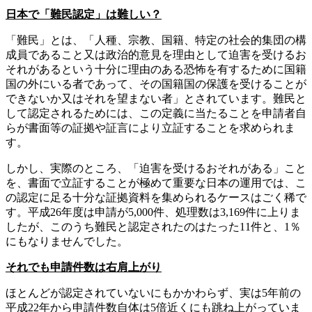
日本で「難民認定」は難しい？
「難民」とは、「人種、宗教、国籍、特定の社会的集団の構
成員であること又は政治的意見を理由として迫害を受けるお
それがあるという十分に理由のある恐怖を有するために国籍
国の外にいる者であって、その国籍国の保護を受けることが
できないか又はそれを望まない者」とされています。難民と
して認定されるためには、この定義に当たることを申請者自
らが書面等の証拠や証言により立証することを求められま
す。
しかし、実際のところ、「迫害を受けるおそれがある」こと
を、書面で立証することが極めて重要な日本の運用では、こ
の認定に足る十分な証拠資料を集められるケースはごく稀で
す。平成26年度は申請が5,000件、処理数は3,169件に上りま
したが、このうち難民と認定されたのはたった11件と、1％
にもなりませんでした。
それでも申請件数は右肩上がり
ほとんどが認定されていないにもかかわらず、実は5年前の
平成22年から申請件数自体は5倍近くにも跳ね上がっていま