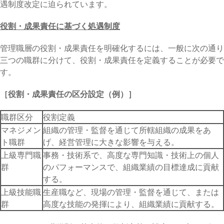
遇制度改定に迫られています。
役割・成果責任に基づく処遇制度
管理職層の役割・成果責任を明確化するには、一般に次の通り
三つの職群に分けて、役割・成果責任を定義することが必要で
す。
［役割・成果責任の区分設定（例）］
職群区分
役割定義
マネジメン
組織の管理・監督を通じて所轄組織の成果をあ
ト職群
げ、経営管理に大きな影響を与える。
上級専門職
事務・技術系で、高度な専門知識・技術上の個人
群
のパフォーマンスで、組織業績の目標達成に貢献
する。
上級技能職
生産職など、現場の管理・監督を通じて、または
群
高度な技能の発揮により、組織業績に貢献する。