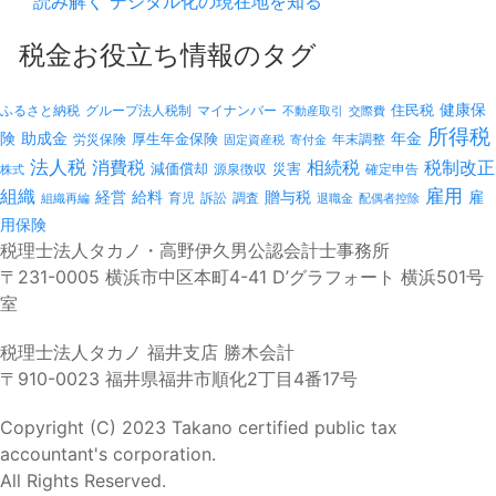
読み解く デジタル化の現在地を知る
税金お役立ち情報のタグ
健康保
ふるさと納税
マイナンバー
住民税
グループ法人税制
不動産取引
交際費
所得税
険
年金
助成金
厚生年金保険
労災保険
年末調整
固定資産税
寄付金
法人税
消費税
相続税
税制改正
減価償却
災害
源泉徴収
確定申告
株式
雇用
組織
経営
給料
贈与税
雇
訴訟
組織再編
育児
調査
退職金
配偶者控除
用保険
税理士法人タカノ・高野伊久男公認会計士事務所
〒231-0005 横浜市中区本町4-41 D’グラフォート 横浜501号
室
税理士法人タカノ 福井支店 勝木会計
〒910-0023 福井県福井市順化2丁目4番17号
Copyright (C) 2023 Takano certified public tax
accountant's corporation.
All Rights Reserved.