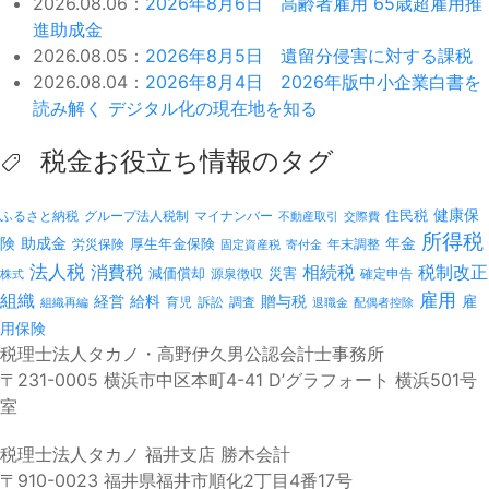
2026.08.06：
2026年8月6日 高齢者雇用 65歳超雇用推
進助成金
2026.08.05：
2026年8月5日 遺留分侵害に対する課税
2026.08.04：
2026年8月4日 2026年版中小企業白書を
読み解く デジタル化の現在地を知る
税金お役立ち情報のタグ
健康保
ふるさと納税
マイナンバー
住民税
グループ法人税制
不動産取引
交際費
所得税
険
年金
助成金
厚生年金保険
労災保険
年末調整
固定資産税
寄付金
法人税
消費税
相続税
税制改正
減価償却
災害
源泉徴収
確定申告
株式
雇用
組織
経営
給料
贈与税
雇
訴訟
組織再編
育児
調査
退職金
配偶者控除
用保険
税理士法人タカノ・高野伊久男公認会計士事務所
〒231-0005 横浜市中区本町4-41 D’グラフォート 横浜501号
室
税理士法人タカノ 福井支店 勝木会計
〒910-0023 福井県福井市順化2丁目4番17号