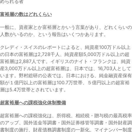
められる者
富裕層の数はどれくらい
一般に、資産家とか富裕層とかいう言葉があり、どれくらいの
人数がいるのか、という報告はいくつかあります。
クレディ・スイスのレポートによると、純資産100万ドル以上
の日本の富裕層は2,728千人、純資産額5,000万ドル以上の超
富裕層は2,887人です。イギリスのナイト・フランクは、純資
産3,000万ドル以上の超富裕層は、日本では、16,703人として
います。野村総研の公表では、日本における、純金融資産保有
額が１億円以上の富裕層は100.7万世帯、５億円以上の超富裕
層は5.4万世帯とされています。
超富裕層への課税強化体制整備
超富裕層への課税強化は、所得税、相続税・贈与税の最高税率
のアップ、国外送金等調書・国外証券移管等調書・国外財産調
書制度の施行、財産債務調書制度の一新化、マイナンバー制度