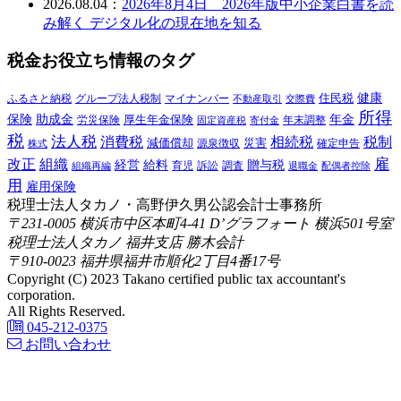
2026.08.04：
2026年8月4日 2026年版中小企業白書を読
み解く デジタル化の現在地を知る
税金お役立ち情報のタグ
健康
ふるさと納税
マイナンバー
住民税
グループ法人税制
交際費
不動産取引
所得
保険
年金
助成金
厚生年金保険
労災保険
年末調整
固定資産税
寄付金
税
法人税
消費税
相続税
税制
減価償却
災害
源泉徴収
確定申告
株式
雇
組織
改正
給料
贈与税
経営
訴訟
組織再編
育児
調査
退職金
配偶者控除
用
雇用保険
税理士法人タカノ・高野伊久男公認会計士事務所
〒231-0005 横浜市中区本町4-41 D’グラフォート 横浜501号室
税理士法人タカノ 福井支店 勝木会計
〒910-0023 福井県福井市順化2丁目4番17号
Copyright (C) 2023 Takano certified public tax accountant's
corporation.
All Rights Reserved.
045-212-0375
お問い合わせ