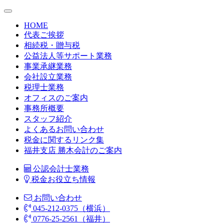
HOME
代表ご挨拶
相続税・贈与税
公益法人等サポート業務
事業承継業務
会社設立業務
税理士業務
オフィスのご案内
事務所概要
スタッフ紹介
よくあるお問い合わせ
税金に関するリンク集
福井支店 勝木会計のご案内
公認会計士業務
税金お役立ち情報
お問い合わせ
045-212-0375（横浜）
0776-25-2561（福井）