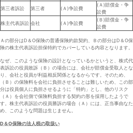
(Ａ)賠償金・
争
第三者
訴訟
第三者
(Ａ)
争訟費
訟費
(Ｂ)賠償金・
争
株主代表
訴訟
会社
(Ａ)
争訟費
訟費
Ａの部分はD＆O保険の普通保険約款契約、Ｂの部分はD＆O保
険の株主代表訴訟担保特約でカバーしている内容となります。
なぜ、このような保険の設計となっているかというと、株式代
表訴訟の役員敗訴（Ｂ）の場合には、会社が賠償金受取人とな
り、会社と役員が利益相反関係となるからです。そのため、
（Ｂ）の保険料を会社に負担させることは難しいため、この部
分は役員個人に負担させるように「特約」とし、他のリスク
（Ａ）を会社側で保険料負担する契約の形を採用したようで
す。株主代表訴訟の役員勝訴の場合（Ａ）には、正当事由なた
め、このような問題は生じません。
D＆O保険の法人税の取扱い