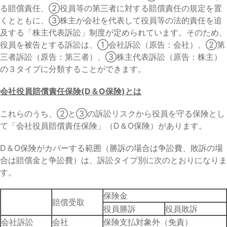
る賠償責任、②役員等の第三者に対する賠償責任の規定を置
くとともに、③株主が会社を代表して役員等の法的責任を追
及する「株主代表訴訟」制度が定められています。そのため、
役員を被告とする訴訟は、①会社訴訟（原告：会社）、②第
三者訴訟（原告：第三者）、③株主代表訴訟（原告：株主）
の３タイプに分類することができます。
会社役員賠償責任保険(D＆O保険)とは
これらのうち、②と③の訴訟リスクから役員を守る保険とし
て「会社役員賠償責任保険」（D＆O保険）があります。
D＆O保険がカバーする範囲（勝訴の場合は争訟費、敗訴の場
合は賠償金と争訟費）は、訴訟タイプ別に次のとおりになりま
す。
保険金
賠償
受取
役員勝訴
役員敗訴
会社訴訟
会社
保険支払対象外（免責）