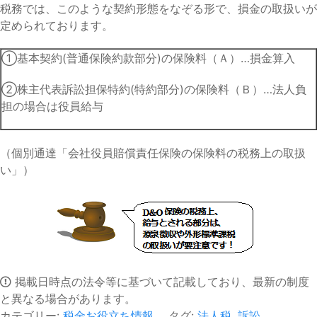
税務では、このような契約形態をなぞる形で、損金の取扱いが
定められております。
①基本契約(普通保険約款部分)の保険料（Ａ）…損金算入
②株主代表訴訟担保特約(特約部分)の保険料（Ｂ）…法人負
担の場合は役員給与
（個別通達「会社役員賠償責任保険の保険料の税務上の取扱
い」）
掲載日時点の法令等に基づいて記載しており、最新の制度
と異なる場合があります。
カテゴリー:
税金お役立ち情報
タグ:
法人税
,
訴訟