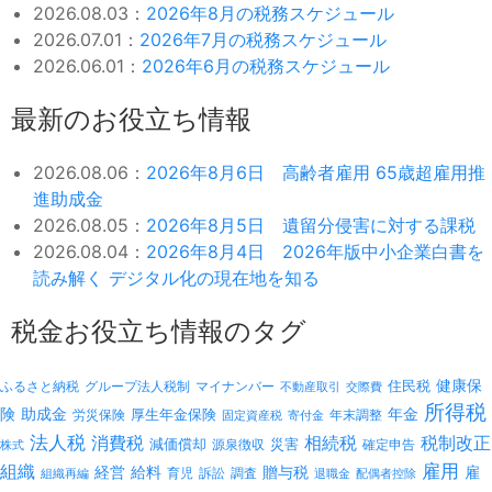
2026.08.03：
2026年8月の税務スケジュール
2026.07.01：
2026年7月の税務スケジュール
2026.06.01：
2026年6月の税務スケジュール
最新のお役立ち情報
2026.08.06：
2026年8月6日 高齢者雇用 65歳超雇用推
進助成金
2026.08.05：
2026年8月5日 遺留分侵害に対する課税
2026.08.04：
2026年8月4日 2026年版中小企業白書を
読み解く デジタル化の現在地を知る
税金お役立ち情報のタグ
健康保
ふるさと納税
マイナンバー
住民税
グループ法人税制
不動産取引
交際費
所得税
険
年金
助成金
厚生年金保険
労災保険
年末調整
固定資産税
寄付金
法人税
消費税
相続税
税制改正
減価償却
災害
源泉徴収
確定申告
株式
雇用
組織
経営
給料
贈与税
雇
訴訟
組織再編
育児
調査
退職金
配偶者控除