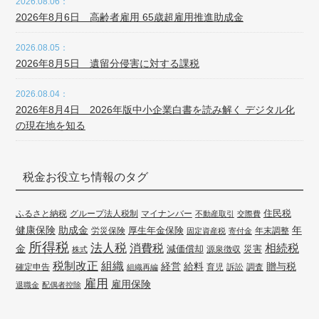
2026.08.06：
2026年8月6日 高齢者雇用 65歳超雇用推進助成金
2026.08.05：
2026年8月5日 遺留分侵害に対する課税
2026.08.04：
2026年8月4日 2026年版中小企業白書を読み解く デジタル化
の現在地を知る
税金お役立ち情報のタグ
住民税
ふるさと納税
グループ法人税制
マイナンバー
不動産取引
交際費
健康保険
年
助成金
厚生年金保険
労災保険
年末調整
固定資産税
寄付金
所得税
法人税
消費税
相続税
金
減価償却
災害
源泉徴収
株式
組織
税制改正
経営
給料
贈与税
確定申告
訴訟
調査
組織再編
育児
雇用
雇用保険
退職金
配偶者控除