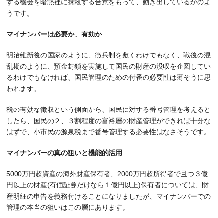
ずる機会を暗黙裡に抹殺する合意をもって、動き出しているかのよ
うです。
マイナンバーは必要か、有効か
明治維新後の国家のように、徴兵制を敷くわけでもなく、戦後の混
乱期のように、預金封鎖を実施して国民の財産の没収を企図してい
るわけでもなければ、国民管理のための付番の必要性は薄そうに思
われます。
税の有効な徴収という側面から、国民に対する番号管理を考えると
したら、国民の２、３割程度の富裕層の財産管理ができれば十分な
はずで、小市民の源泉税まで番号管理する必要性はなさそうです。
マイナンバーの真の狙いと機能的活用
5000万円超資産の海外財産保有者、2000万円超所得者で且つ３億
円以上の財産(有価証券だけなら１億円以上)保有者については、財
産明細の申告を義務付けることになりましたが、マイナンバーでの
管理の本当の狙いはこの層にあります。