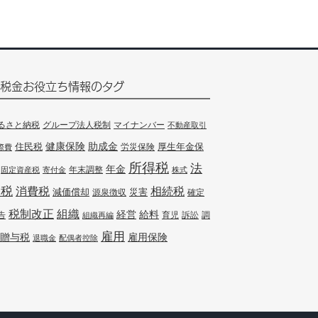
税金お役立ち情報のタグ
るさと納税
グループ法人税制
マイナンバー
不動産取引
健康保険
住民税
助成金
厚生年金保
労災保険
際費
所得税
法
年金
年末調整
固定資産税
寄付金
株式
人税
消費税
相続税
減価償却
災害
源泉徴収
確定
組織
税制改正
経営
給料
告
訴訟
調
組織再編
育児
雇用
贈与税
雇用保険
退職金
配偶者控除