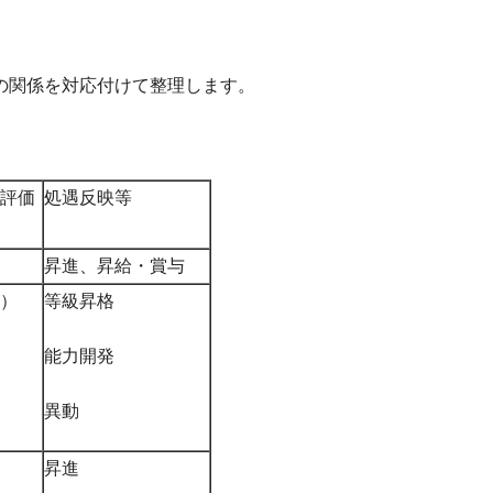
の関係を対応付けて整理します。
評価
処遇反映等
昇進、昇給・賞与
）
等級昇格
能力開発
異動
昇進