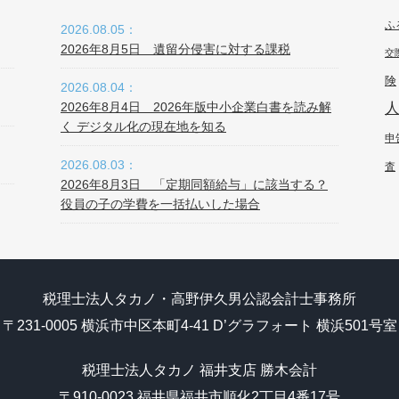
ふ
2026.08.05：
2026年8月5日 遺留分侵害に対する課税
交
険
2026.08.04：
2026年8月4日 2026年版中小企業白書を読み解
く デジタル化の現在地を知る
申
2026.08.03：
査
2026年8月3日 「定期同額給与」に該当する？
役員の子の学費を一括払いした場合
税理士法人タカノ・高野伊久男公認会計士事務所
〒231-0005 横浜市中区本町4-41 D’グラフォート 横浜501号室
税理士法人タカノ 福井支店 勝木会計
〒910-0023 福井県福井市順化2丁目4番17号