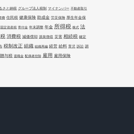
るさと納税
グループ法人税制
マイナンバー
不動産取引
健康保険
住民税
助成金
厚生年金保
労災保険
際費
所得税
法
年金
年末調整
固定資産税
寄付金
株式
人税
消費税
相続税
減価償却
災害
源泉徴収
確定
組織
税制改正
経営
給料
告
訴訟
調
組織再編
育児
雇用
贈与税
雇用保険
退職金
配偶者控除