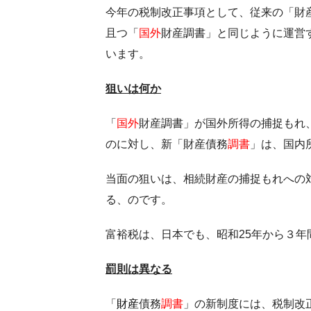
今年の税制改正事項として、従来の「財
且つ「
国外
財産調書」と同じように運営
います。
狙いは何か
「
国外
財産調書」が国外所得の捕捉もれ
のに対し、新「財産債務
調書
」は、国内
当面の狙いは、相続財産の捕捉もれへの
る、のです。
富裕税は、日本でも、昭和25年から３
罰則は異なる
「
財産
債務
調書
」の新制度には、税制改