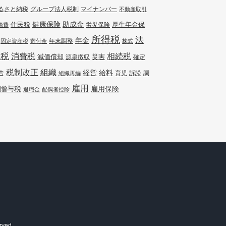
るさと納税
グループ法人税制
マイナンバー
不動産取引
健康保険
住民税
助成金
厚生年金保
労災保険
際費
所得税
法
年金
年末調整
固定資産税
寄付金
株式
人税
消費税
相続税
減価償却
災害
源泉徴収
確定
組織
税制改正
経営
給料
告
訴訟
調
組織再編
育児
雇用
贈与税
雇用保険
退職金
配偶者控除
rved.