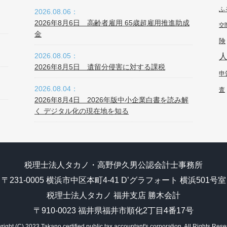
ふ
2026.08.06：
2026年8月6日 高齢者雇用 65歳超雇用推進助成
交
金
険
2026.08.05：
2026年8月5日 遺留分侵害に対する課税
申
2026.08.04：
査
2026年8月4日 2026年版中小企業白書を読み解
く デジタル化の現在地を知る
税理士法人タカノ・高野伊久男公認会計士事務所
〒231-0005 横浜市中区本町4-41 D’グラフォート 横浜501号室
税理士法人タカノ 福井支店 勝木会計
〒910-0023 福井県福井市順化2丁目4番17号
right (C) 2023 Takano certified public tax accountant's corporation.
All Rights Rese