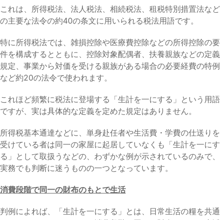
これは、所得税法、法人税法、相続税法、租税特別措置法など
の主要な法令の約40の条文に用いられる税法用語です。
特に所得税法では、雑損控除や医療費控除などの所得控除の要
件を構成するとともに、控除対象配偶者、扶養親族などの定義
規定、事業から対価を受ける親族がある場合の必要経費の特例
など約20の法令で使われます。
これほど頻繁に税法に登場する「生計を一にする」という用語
ですが、実は具体的な定義を定めた規定はありません。
所得税基本通達などに、単身赴任者や生活費・学費の仕送りを
受けている者は同一の家屋に起居していなくも「生計を一にす
る」として取扱うなどの、わずかな例が示されているのみで、
実務でも判断に迷うものの一つとなっています。
消費段階で同一の財布のもとで生活
判例によれば、「生計を一にする」とは、日常生活の糧を共通