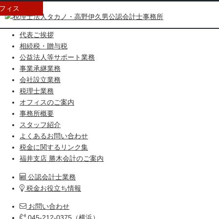
フィス
HOME
代表ご挨拶
相続税・贈与税
公益法人等サポート業務
事業承継業務
会社設立業務
税理士業務
オフィスのご案内
事務所概要
スタッフ紹介
よくあるお問い合わせ
税金に関するリンク集
福井支店 勝木会計のご案内
公認会計士業務
税金お役立ち情報
お問い合わせ
045-212-0375（横浜）