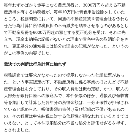
毎年わずかばかり赤字になる農業所得と、3000万円を超える不動
産所得を有する納税者が、毎年10万円の青色申告控除をしていた
ところ、税務調査において、同族の不動産賃貸＆管理会社を係わら
せた行為計算に所得税負担の不当減少を結果させるものがあるとし
て不動産所得を6000万円超の額とする更正処分を受け、それに先
立ち、現金出納帳の記帳がないとの理由で青色申告の取消処分をさ
れ、更正処分の通知書には処分の理由の記載がなかった、というの
がこの事例の内容でした。
裁決での判断は行為計算に触れず
税務調査では要求がなかったので提示しなかった仕訳伝票があっ
た、という事実認定の下、不動産所得に係る事業のほとんどで不動
産管理会社を介しており、その収入費用は概ね定額、かつ、収入の
大部分が銀行口座への振込みで、本件伝票のほか、通帳及び領収書
等を集計して計算した各年分の所得金額は、十分正確性が担保され
ていると認められ、帳簿書類の備付け及び記録の不備があるもの
の、その程度は申告納税に対する信頼性が損なわれているとまでは
いえない、として本件取消処分は不当な処分と評価せざるを得ず、
とされました。