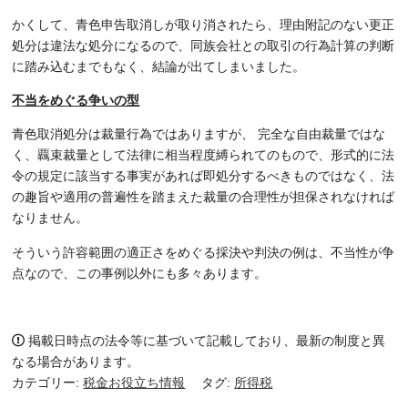
かくして、青色申告取消しが取り消されたら、理由附記のない更正
処分は違法な処分になるので、同族会社との取引の行為計算の判断
に踏み込むまでもなく、結論が出てしまいました。
不当をめぐる争いの型
青色取消処分は裁量行為ではありますが、 完全な自由裁量ではな
く、覊束裁量として法律に相当程度縛られてのもので、形式的に法
令の規定に該当する事実があれば即処分するべきものではなく、法
の趣旨や適用の普遍性を踏まえた裁量の合理性が担保されなければ
なりません。
そういう許容範囲の適正さをめぐる採決や判決の例は、不当性が争
点なので、この事例以外にも多々あります。
掲載日時点の法令等に基づいて記載しており、最新の制度と異
なる場合があります。
カテゴリー:
税金お役立ち情報
タグ:
所得税