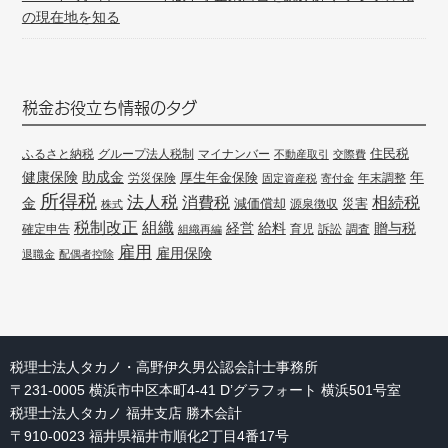
の現在地を知る
税金お役立ち情報のタグ
住民税
ふるさと納税
グループ法人税制
マイナンバー
不動産取引
交際費
健康保険
年
助成金
厚生年金保険
労災保険
年末調整
固定資産税
寄付金
所得税
法人税
消費税
相続税
金
減価償却
災害
源泉徴収
株式
組織
税制改正
経営
給料
贈与税
確定申告
訴訟
調査
組織再編
育児
雇用
雇用保険
退職金
配偶者控除
税理士法人タカノ・高野伊久男公認会計士事務所
〒231-0005 横浜市中区本町4-41 D’グラフォート 横浜501号室
税理士法人タカノ 福井支店 勝木会計
〒910-0023 福井県福井市順化2丁目4番17号