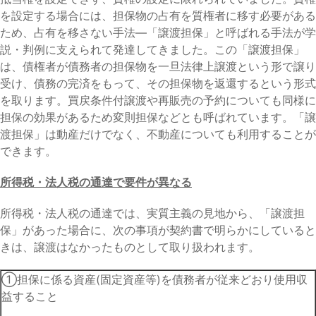
を設定する場合には、担保物の占有を質権者に移す必要がある
ため、占有を移さない手法―「譲渡担保」と呼ばれる手法が学
説・判例に支えられて発達してきました。この「譲渡担保」
は、債権者が債務者の担保物を一旦法律上譲渡という形で譲り
受け、債務の完済をもって、その担保物を返還するという形式
を取ります。買戻条件付譲渡や再販売の予約についても同様に
担保の効果があるため変則担保などとも呼ばれています。「譲
渡担保」は動産だけでなく、不動産についても利用することが
できます。
所得税・法人税の通達で要件が異なる
所得税・法人税の通達では、実質主義の見地から、「譲渡担
保」があった場合に、次の事項が契約書で明らかにしていると
きは、譲渡はなかったものとして取り扱われます。
①担保に係る資産(固定資産等)を債務者が従来どおり使用収
益すること