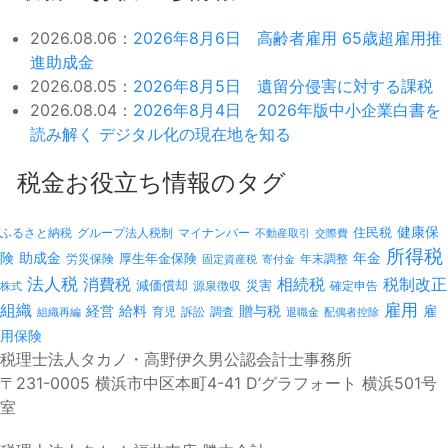
2026.08.06：
2026年8月6日 高齢者雇用 65歳超雇用推
進助成金
2026.08.05：
2026年8月5日 遺留分侵害に対する課税
2026.08.04：
2026年8月4日 2026年版中小企業白書を
読み解く デジタル化の現在地を知る
税金お役立ち情報のタグ
健康保
ふるさと納税
マイナンバー
住民税
グループ法人税制
不動産取引
交際費
所得税
険
年金
助成金
厚生年金保険
労災保険
年末調整
固定資産税
寄付金
法人税
消費税
相続税
税制改正
減価償却
災害
源泉徴収
確定申告
株式
雇用
組織
経営
給料
贈与税
雇
訴訟
組織再編
育児
調査
退職金
配偶者控除
用保険
税理士法人タカノ・高野伊久男公認会計士事務所
〒231-0005 横浜市中区本町4-41 D’グラフォート 横浜501号
室