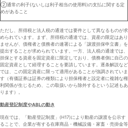
②通常の利子(ないしは利子相当の使用料)の支払に関する定
めがあること
ただし、所得税と法人税の通達では要件として異なるものが求
められています。まず、所得税の通達では、資産の限定はあり
ませんが、債権者と債務者の連署による「譲渡担保申立書」を
提出することが求められています。一方、法人税の通達では、
担保とする資産を固定資産に限定しており、債務者側に自己の
固定資産として経理することを要請しています。逐条解説など
では、この固定資産に限って適用があることが強調されていま
す（有価証券は証券の種類により担保権者と設定者に複雑な権
利関係が生じるため、この取扱いから除外するという記述もあ
ります）。
動産登記制度やABLの動き
現在では、「動産登記制度」(H17)により動産の譲渡を公示す
ることで、企業が有する在庫商品・機械設備・家畜・売掛金等