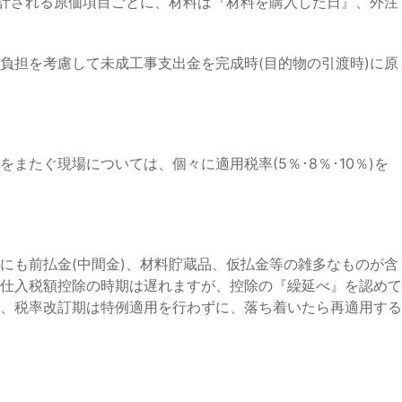
集計される原価項目ごとに、材料は『材料を購入した日』、外注
負担を考慮して未成工事支出金を完成時(目的物の引渡時)に原
たぐ現場については、個々に適用税率(5％･8％･10％)を
にも前払金(中間金)、材料貯蔵品、仮払金等の雑多なものが含
仕入税額控除の時期は遅れますが、控除の『繰延べ』を認めて
、税率改訂期は特例適用を行わずに、落ち着いたら再適用する