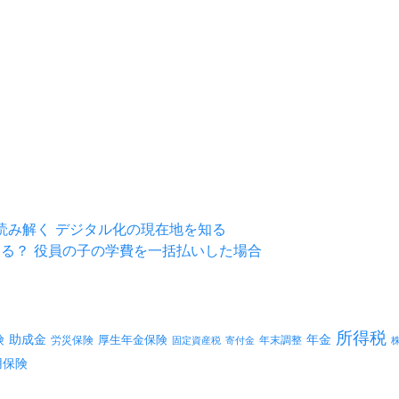
を読み解く デジタル化の現在地を知る
する？ 役員の子の学費を一括払いした場合
所得税
険
年金
助成金
厚生年金保険
労災保険
年末調整
固定資産税
寄付金
用保険