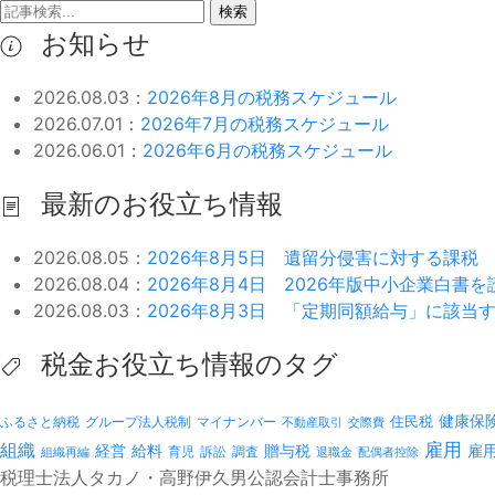
検索
お知らせ
2026.08.03：
2026年8月の税務スケジュール
2026.07.01：
2026年7月の税務スケジュール
2026.06.01：
2026年6月の税務スケジュール
最新のお役立ち情報
2026.08.05：
2026年8月5日 遺留分侵害に対する課税
2026.08.04：
2026年8月4日 2026年版中小企業白書
2026.08.03：
2026年8月3日 「定期同額給与」に該当
税金お役立ち情報のタグ
健康保
ふるさと納税
マイナンバー
住民税
グループ法人税制
不動産取引
交際費
雇用
組織
経営
給料
贈与税
雇
訴訟
組織再編
育児
調査
退職金
配偶者控除
税理士法人タカノ・高野伊久男公認会計士事務所