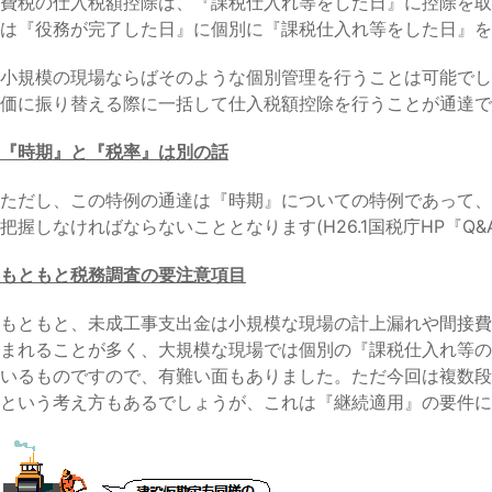
費税の仕入税額控除は、『課税仕入れ等をした日』に控除を取
は『役務が完了した日』に個別に『課税仕入れ等をした日』を
小規模の現場ならばそのような個別管理を行うことは可能でし
価に振り替える際に一括して仕入税額控除を行うことが通達で
『時期』と『税率』は別の話
ただし、この特例の通達は『時期』についての特例であって、『
把握しなければならないこととなります(H26.1国税庁HP『Q&
もともと税務調査の要注意項目
もともと、未成工事支出金は小規模な現場の計上漏れや間接費
まれることが多く、大規模な現場では個別の『課税仕入れ等の
いるものですので、有難い面もありました。ただ今回は複数段
という考え方もあるでしょうが、これは『継続適用』の要件に