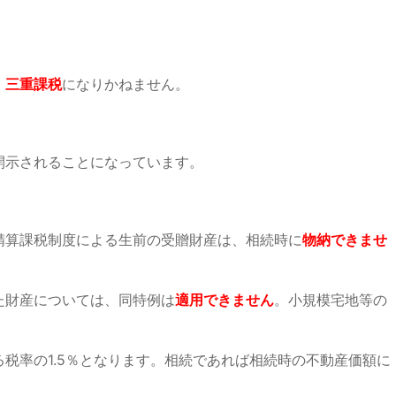
、
三重課税
になりかねません。
。
開示されることになっています。
精算課税制度による生前の受贈財産は、相続時に
物納できませ
た財産については、同特例は
適用できません
。小規模宅地等の
税率の1.5％となります。相続であれば相続時の不動産価額に