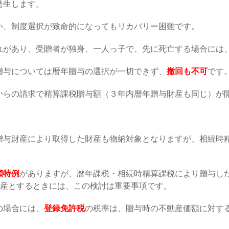
発生します。
い、制度選択が致命的になってもリカバリー困難です。
れがあり、受贈者が独身、一人っ子で、先に死亡する場合には
贈与については暦年贈与の選択が一切できず、
撤回も不可
です
からの請求で精算課税贈与額（３年内暦年贈与財産も同じ）が
贈与財産により取得した財産も物納対象となりますが、相続時
額特例
がありますが、暦年課税・相続時精算課税により贈与し
産とするときには、この検討は重要事項です。
の場合には、
登録免許税
の税率は、贈与時の不動産価額に対する