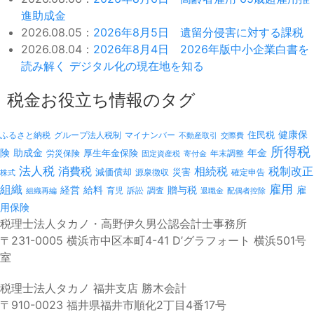
進助成金
2026.08.05：
2026年8月5日 遺留分侵害に対する課税
2026.08.04：
2026年8月4日 2026年版中小企業白書を
読み解く デジタル化の現在地を知る
税金お役立ち情報のタグ
健康保
ふるさと納税
マイナンバー
住民税
グループ法人税制
不動産取引
交際費
所得税
険
年金
助成金
厚生年金保険
労災保険
年末調整
固定資産税
寄付金
法人税
消費税
相続税
税制改正
減価償却
災害
源泉徴収
確定申告
株式
雇用
組織
経営
給料
贈与税
雇
訴訟
組織再編
育児
調査
退職金
配偶者控除
用保険
税理士法人タカノ・高野伊久男公認会計士事務所
〒231-0005 横浜市中区本町4-41 D’グラフォート 横浜501号
室
税理士法人タカノ 福井支店 勝木会計
〒910-0023 福井県福井市順化2丁目4番17号