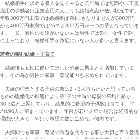
結婚相手に求める収入を見てみると若年層では無職や非正規
雇用の労働者は正規雇用の人よりも結婚意識が低い状況です。
年収300万円未満では婚姻率は1割にもなりませんが300万円
から400万円未満では25％と300万円が一つの壁となっていま
す。 又、異性の友達がいない人は男性では6割、女性で5割
に上っており、結婚相手が身近にいない人が多いと言えます。
若者の望む結婚・子育て
結婚後も女性に働いてほしい割合は男女とも増加していま
す。その為か男性の家事、育児能力も求められています。
夫婦の理想とする子供の数は2～3人持ちたいと思っている
ものの晩婚化の影響により第1子出生時の母親の平均年齢が
30.3歳と上昇しており、結果的に希望の子供数は持てず、平
均1.96人に留まっています。年齢が若い夫婦の場合は経済的な
理由が大きく、やはり希望の数は生めない傾向です。
夫婦間でも家事、育児の課題を共有する事が大切と言う意識