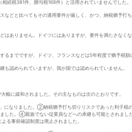
相続税381件、贈与税168件）と活用されていませんでした。
スなどと比べてもその適用要件が厳しく、かつ、納税猶予打ち
どはありません。ドイツにはありますが、要件を満たさなくな
するまでですが、ドイツ、フランスなどは5年程度で猶予税額
継も認められていますが、我が国では認められていません。
が大幅に緩和されました。その主なものは次のとおりです。
」になりました。②納税猶予打ち切りリスクであった利子税の
れました。④親族でない従業員などへの承継も可能とされまし
による事前確認制度は廃止されました。