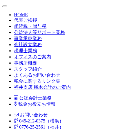
HOME
代表ご挨拶
相続税・贈与税
公益法人等サポート業務
事業承継業務
会社設立業務
税理士業務
オフィスのご案内
事務所概要
スタッフ紹介
よくあるお問い合わせ
税金に関するリンク集
福井支店 勝木会計のご案内
公認会計士業務
税金お役立ち情報
お問い合わせ
045-212-0375（横浜）
0776-25-2561（福井）