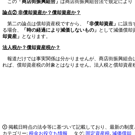
この
「商店街振興組合」
は商店街振興組合法で規定により
論点② 非償却資産か？償却資産か？
第二の論点は償却資産税ですから、
「非償却資産」
に該当
る場合、
「時の経過により減価しないもの」
として減価償却
却資産」
となります。
法人税か？償却資産税か？
報道だけでは事実関係は分かりませんが、商店街振興組合は
れば、償却資産税の対象とはなりません。法人税と償却資産
掲載日時点の法令等に基づいて記載しており、最新の制度
カテゴリー:
税金お役立ち情報
タグ:
固定資産税
,
減価償却