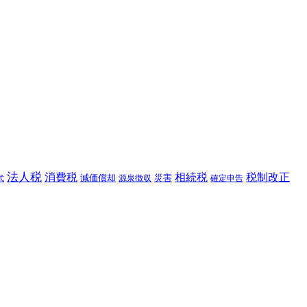
法人税
消費税
相続税
税制改正
減価償却
災害
源泉徴収
確定申告
式