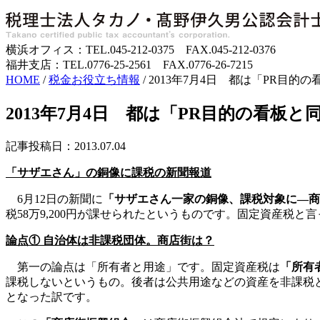
横浜オフィス：TEL.045-212-0375 FAX.045-212-0376
福井支店：TEL.0776-25-2561 FAX.0776-26-7215
HOME
/
税金お役立ち情報
/
2013年7月4日 都は「PR目
2013年7月4日 都は「PR目的の看
記事投稿日：2013.07.04
「サザエさん」の銅像に課税の新聞報道
6月12日の新聞に
「サザエさん一家の銅像、課税対象に―商
税58万9,200円が課せられたというものです。固定資産税
論点① 自治体は非課税団体。商店街は？
第一の論点は「所有者と用途」です。固定資産税は
「所有
課税しないというもの。後者は公共用途などの資産を非課税
となった訳です。