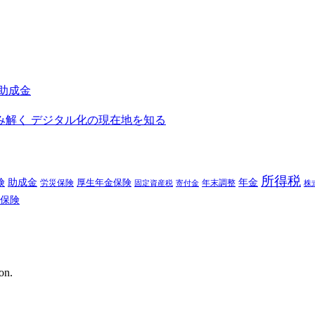
進助成金
を読み解く デジタル化の現在地を知る
所得税
険
年金
助成金
厚生年金保険
労災保険
年末調整
固定資産税
寄付金
株
保険
on.