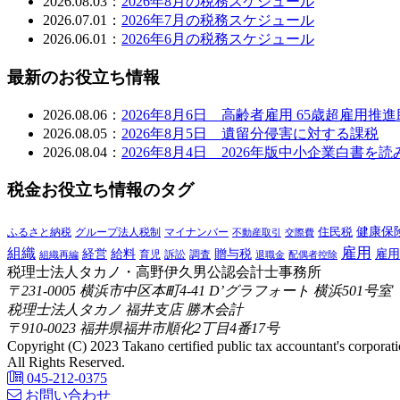
2026.08.03：
2026年8月の税務スケジュール
2026.07.01：
2026年7月の税務スケジュール
2026.06.01：
2026年6月の税務スケジュール
最新のお役立ち情報
2026.08.06：
2026年8月6日 高齢者雇用 65歳超雇用推
2026.08.05：
2026年8月5日 遺留分侵害に対する課税
2026.08.04：
2026年8月4日 2026年版中小企業白書
税金お役立ち情報のタグ
健康保
ふるさと納税
マイナンバー
住民税
グループ法人税制
交際費
不動産取引
雇用
組織
給料
贈与税
経営
雇用
訴訟
組織再編
育児
調査
退職金
配偶者控除
税理士法人タカノ・高野伊久男公認会計士事務所
〒231-0005 横浜市中区本町4-41 D’グラフォート 横浜501号室
税理士法人タカノ 福井支店 勝木会計
〒910-0023 福井県福井市順化2丁目4番17号
Copyright (C) 2023 Takano certified public tax accountant's corporati
All Rights Reserved.
045-212-0375
お問い合わせ