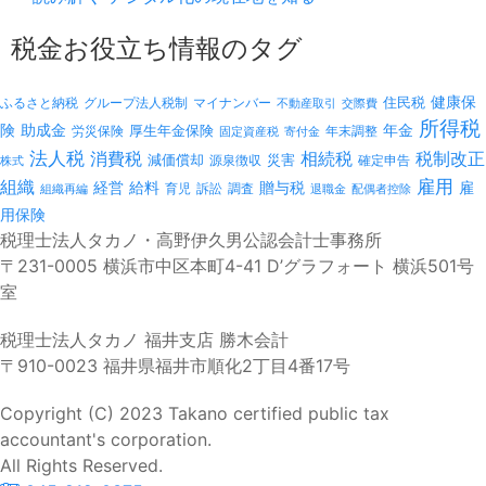
税金お役立ち情報のタグ
健康保
ふるさと納税
マイナンバー
住民税
グループ法人税制
不動産取引
交際費
所得税
険
年金
助成金
厚生年金保険
労災保険
年末調整
固定資産税
寄付金
法人税
消費税
相続税
税制改正
減価償却
災害
源泉徴収
確定申告
株式
雇用
組織
経営
給料
贈与税
雇
訴訟
組織再編
育児
調査
退職金
配偶者控除
用保険
税理士法人タカノ・高野伊久男公認会計士事務所
〒231-0005 横浜市中区本町4-41 D’グラフォート 横浜501号
室
税理士法人タカノ 福井支店 勝木会計
〒910-0023 福井県福井市順化2丁目4番17号
Copyright (C) 2023 Takano certified public tax
accountant's corporation.
All Rights Reserved.