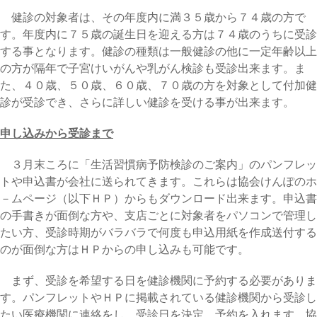
健診の対象者は、その年度内に満３５歳から７４歳の方で
す。年度内に７５歳の誕生日を迎える方は７４歳のうちに受診
する事となります。健診の種類は一般健診の他に一定年齢以上
の方が隔年で子宮けいがんや乳がん検診も受診出来ます。ま
た、４０歳、５０歳、６０歳、７０歳の方を対象として付加健
診が受診でき、さらに詳しい健診を受ける事が出来ます。
申し込みから受診まで
３月末ころに「生活習慣病予防検診のご案内」のパンフレッ
トや申込書が会社に送られてきます。これらは協会けんぽのホ
－ムページ（以下ＨＰ）からもダウンロード出来ます。申込書
の手書きが面倒な方や、支店ごとに対象者をパソコンで管理し
たい方、受診時期がバラバラで何度も申込用紙を作成送付する
のが面倒な方はＨＰからの申し込みも可能です。
まず、受診を希望する日を健診機関に予約する必要がありま
す。パンフレットやＨＰに掲載されている健診機関から受診し
たい医療機関に連絡をし、受診日を決定、予約を入れます。協