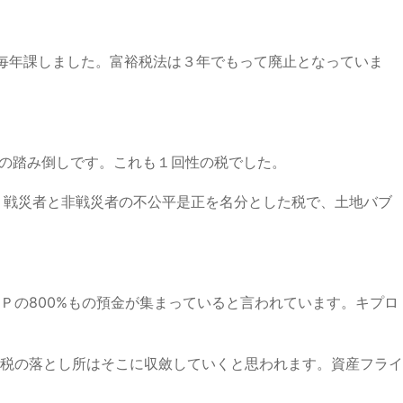
を毎年課しました。富裕税法は３年でもって廃止となっていま
の踏み倒しです。これも１回性の税でした。
。戦災者と非戦災者の不公平是正を名分とした税で、土地バブ
の800%もの預金が集まっていると言われています。キプロ
税の落とし所はそこに収斂していくと思われます。資産フライ