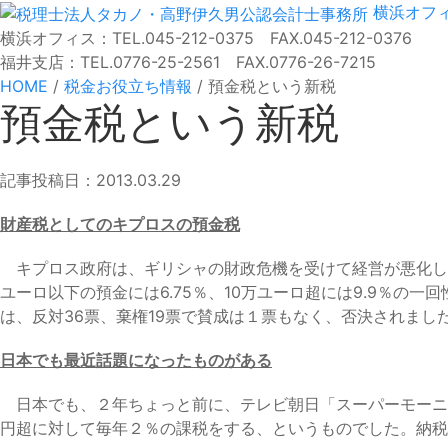
横浜オフ
横浜オフィス：TEL.045-212-0375 FAX.045-212-0376
福井支店：TEL.0776-25-2561 FAX.0776-26-7215
HOME
/
税金お役立ち情報
/
預金税という新税
預金税という新税
記事投稿日：2013.03.29
財産税としてのキプロスの預金税
キプロス政府は、ギリシャの財政危機を受けて経営が悪化した国
ユーロ以下の預金には6.75％、10万ユーロ超には9.9％
は、反対36票、棄権19票で賛成は１票もなく、否決されまし
日本でも最近話題になったものがある
日本でも、２年ちょっと前に、テレビ朝日「スーパーモーニン
円超に対して毎年２％の課税をする、というものでした。納税