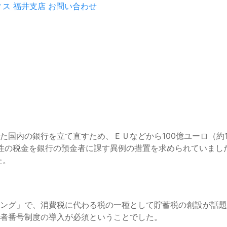
ィス
福井支店
お問い合わせ
内の銀行を立て直すため、ＥＵなどから100億ユーロ（約1.
の一回性の税金を銀行の預金者に課す異例の措置を求められていま
た。
グ」で、消費税に代わる税の一種として貯蓄税の創設が話題と
者番号制度の導入が必須ということでした。