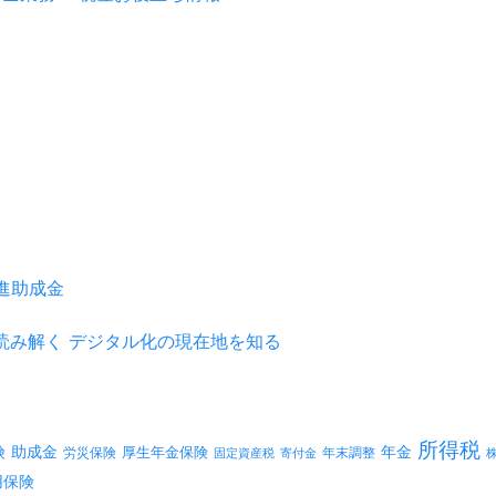
推進助成金
を読み解く デジタル化の現在地を知る
所得税
険
年金
助成金
厚生年金保険
労災保険
年末調整
固定資産税
寄付金
用保険