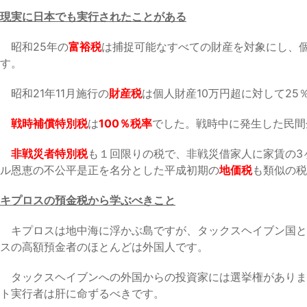
現実に日本でも実行されたことがある
昭和25年の
富裕税
は捕捉可能なすべての財産を対象にし、個
す。
昭和21年11月施行の
財産税
は個人財産10万円超に対して2
戦時補償特別税
は
100％税率
でした。戦時中に発生した民間
非戦災者特別税
も１回限りの税で、非戦災借家人に家賃の3
ル恩恵の不公平是正を名分とした平成初期の
地価税
も類似の税
キプロスの預金税から学ぶべきこと
キプロスは地中海に浮かぶ島ですが、タックスヘイブン国とし
スの高額預金者のほとんどは外国人です。
タックスヘイブンへの外国からの投資家には選挙権がありま
ト実行者は肝に命ずるべきです。