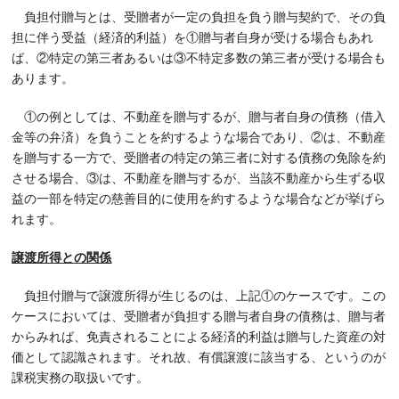
負担付贈与とは、受贈者が一定の負担を負う贈与契約で、その負
担に伴う受益（経済的利益）を①贈与者自身が受ける場合もあれ
ば、②特定の第三者あるいは③不特定多数の第三者が受ける場合も
あります。
①の例としては、不動産を贈与するが、贈与者自身の債務（借入
金等の弁済）を負うことを約するような場合であり、②は、不動産
を贈与する一方で、受贈者の特定の第三者に対する債務の免除を約
させる場合、③は、不動産を贈与するが、当該不動産から生ずる収
益の一部を特定の慈善目的に使用を約するような場合などが挙げら
れます。
譲渡所得との関係
負担付贈与で譲渡所得が生じるのは、上記①のケースです。この
ケースにおいては、受贈者が負担する贈与者自身の債務は、贈与者
からみれば、免責されることによる経済的利益は贈与した資産の対
価として認識されます。それ故、有償譲渡に該当する、というのが
課税実務の取扱いです。