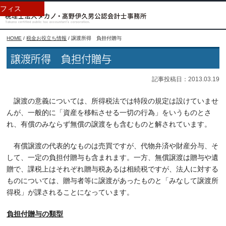
フィス
HOME
/
税金お役立ち情報
/
譲渡所得 負担付贈与
譲渡所得 負担付贈与
記事投稿日：2013.03.19
譲渡の意義については、所得税法では特段の規定は設けていませ
んが、一般的に「資産を移転させる一切の行為」をいうものとさ
れ、有償のみならず無償の譲渡をも含むものと解されています。
有償譲渡の代表的なものは売買ですが、代物弁済や財産分与、そ
して、一定の負担付贈与も含まれます。一方、無償譲渡は贈与や遺
贈で、課税上はそれぞれ贈与税あるは相続税ですが、法人に対する
ものについては、贈与者等に譲渡があったものと「みなして譲渡所
得税」が課されることになっています。
負担付贈与の類型