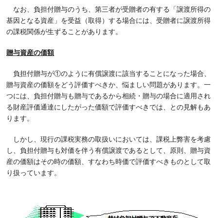
なお、負担付贈与のうち、第三者が受贈者の有する「譲渡所得の
基因となる資産」を受益（取得）する場合には、受贈者に譲渡所得
の課税関係が生ずることがあります。
贈与資産の価額
負担付贈与が①のように有償譲渡に該当することになった場合、
贈与資産の価額をどう評価すべきか、悩ましい問題があります。一
つには、負担付贈与も贈与であるから相続・贈与の場合に適用され
る財産評価通達にしたがった価額で評価すべきでは、との見解もあ
ります。
しかし、現行の課税実務の取扱いにおいては、課税上弊害を考慮
し、負担付贈与も対価を伴う有償譲渡であるとして、原則、贈与資
産の価額はその時の価額、すなわち時価で評価すべきものとして取
り扱っています。