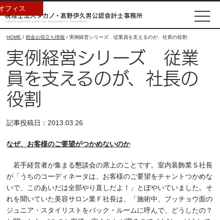
オフィス
HOME
/
税金お役立ち情報
/
実例経営シリーズ 従業員を支えるのが、社長の役割
実例経営シリーズ 従業
員を支えるのが、社長の
役割
記事投稿日：2013.03.26
なぜ、お客様のご要望がつかめないのか
若手経営者が集まる懇談会の席上のことです。室内装飾業Ｓ社長
が「うちのコーディネータは、お客様のご要望をチャントつかめな
いで、このあいだは全部やり直しだよ！」とぼやいていました。そ
れを聞いていた美容サロン業Ｆ社長は、「施術中、ブッチョウ面の
ジュニア・スタイリストをバック・ルームに呼んで、どうしたの？