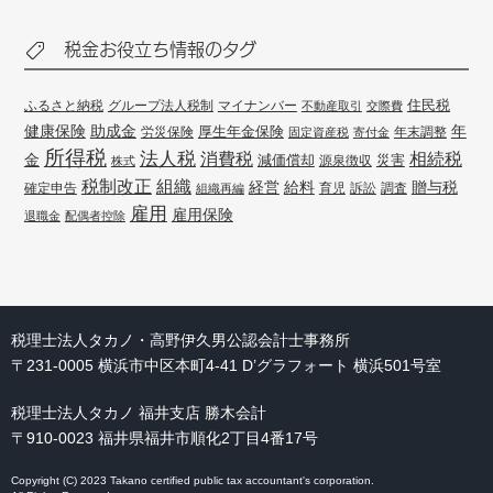
税金お役立ち情報のタグ
住民税
ふるさと納税
グループ法人税制
マイナンバー
不動産取引
交際費
健康保険
年
助成金
厚生年金保険
労災保険
年末調整
固定資産税
寄付金
所得税
法人税
消費税
相続税
金
減価償却
災害
源泉徴収
株式
組織
税制改正
経営
給料
贈与税
確定申告
訴訟
調査
組織再編
育児
雇用
雇用保険
退職金
配偶者控除
税理士法人タカノ・高野伊久男公認会計士事務所
〒231-0005 横浜市中区本町4-41 D’グラフォート 横浜501号室
税理士法人タカノ 福井支店 勝木会計
〒910-0023 福井県福井市順化2丁目4番17号
Copyright (C) 2023 Takano certified public tax accountant's corporation.