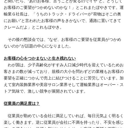
と聞いたら、“あのお客様、言うことが変るのでイヤ”と。どうして
お客様のご要望がつかめないのかな！」とこれまたぼやきです。運
輸業Ｇ社長は、「うちのトラック・ドライバーが“荷物はそこの奥
にお願い”と言われたお客様の声をきかないで、通路に置いてきて
クレームだよ」とこれもぼやき。
その後の懇談会では、“なぜ、お客様のご要望を従業員がつかめ
ないのか”が話題の中心になりました。
お客様の心をつかまないと生き残れない
わが国は、少子高齢化がすすみ人口減少時代を迎えているためお
客さまの数が減っており、規模の大小を問わずどの業種もお客様の
要望を正確につかんで売上に結びつけることに苦労しています。加
えて室内装飾業界や美容サロン業界そして運輸業界はオーバー・ス
トア気味で、激しい競争が展開されています。
従業員の満足度は？
従業員が勤めている会社に満足していれば、毎日元気よく明るく
楽しく働きます。逆に従業員が会社に不満を持ったり、不安を感じ