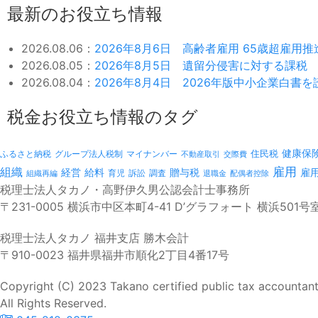
最新のお役立ち情報
2026.08.06：
2026年8月6日 高齢者雇用 65歳超雇用
2026.08.05：
2026年8月5日 遺留分侵害に対する課税
2026.08.04：
2026年8月4日 2026年版中小企業白書
税金お役立ち情報のタグ
健康保
ふるさと納税
マイナンバー
住民税
グループ法人税制
不動産取引
交際費
雇用
組織
経営
給料
贈与税
雇
訴訟
組織再編
育児
調査
退職金
配偶者控除
税理士法人タカノ・高野伊久男公認会計士事務所
〒231-0005 横浜市中区本町4-41 D’グラフォート 横浜501号
税理士法人タカノ 福井支店 勝木会計
〒910-0023 福井県福井市順化2丁目4番17号
Copyright (C) 2023 Takano certified public tax accountant
All Rights Reserved.