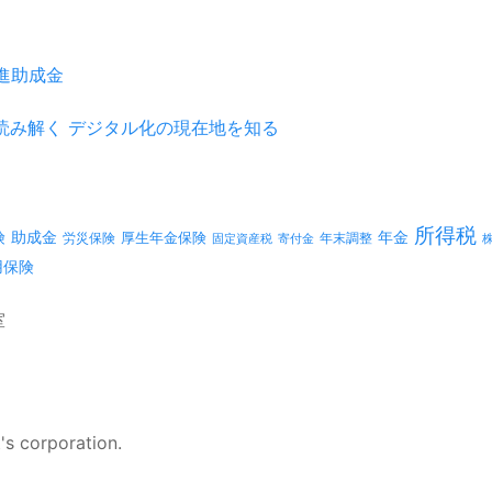
推進助成金
を読み解く デジタル化の現在地を知る
所得税
険
年金
助成金
厚生年金保険
労災保険
年末調整
固定資産税
寄付金
用保険
室
's corporation.