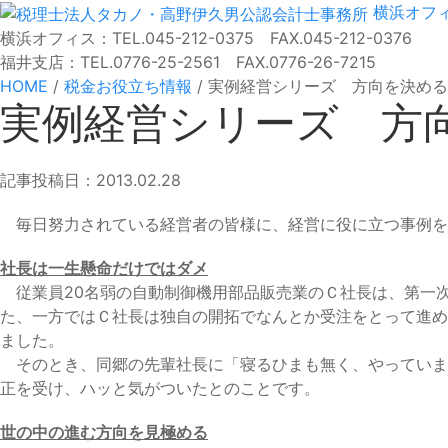
横浜オフ
横浜オフィス：TEL.045-212-0375 FAX.045-212-0376
福井支店：TEL.0776-25-2561 FAX.0776-26-7215
HOME
/
税金お役立ち情報
/
実例経営シリーズ 方向を決める
実例経営シリーズ 方
記事投稿日：2013.02.28
毎日努力されている経営者の皆様に、経営に役に立つ事例を
社長は一生懸命だけではダメ
従業員20名弱の自動制御機用部品販売業のＣ社長は、第一次
た、一方ではＣ社長は独自の開拓でなんとか受注をとって進め
ました。
そのとき、同郷の先輩社長に「寝るひまも無く、やっていま
正を受け、ハッと気がついたとのことです。
世の中の進む方向を見極める