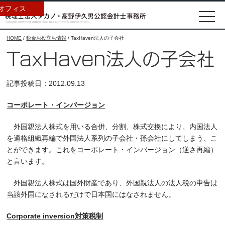
オフィス
HOME
/
税金お役立ち情報
/
TaxHaven法人の子会社
TaxHaven法人の子会社
記事投稿日：2012.09.13
コーポレート・インバージョン
外国親法人株式を用いる合併、分割、株式交換により、内国法人
を適格組織再編で外国法人系列の子会社・孫会社にしてしまう、こ
とができます。これをコーポレート・インバージョン（逆さ再編）
と言います。
外国親法人株式は国外財産であり、外国親法人の法人税の申告は
当該外国になされるだけで日本国にはなされません。
Corporate inversion
対策税制