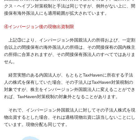
クス・ヘイブン対策税制と手法は同じですが、例外がない上に、間
接保有海外孫法人にも適用範囲が拡大されています。
④インバージョン後の現物出資制限
上記③により、インバージョン外国親法人の所得および、一定割
合以上の間接保有の海外孫法人の所得は、その間接保有の国内株主
の所得に合算されますが、その間接保有孫法人のすべてではありま
せん。
経営実態のある内国法人が、もともとTaxHavenに所在する子法
人の株式を保有していた場合、その子法人はTaxHaven対策税制の
対象ですが、株主をインバージョン外国親法人に変えることができ
れば、TaxHaven対策税制の対象外となることがあります。
それで、インバージョン外国親法人に対してその子法人株式を現
物出資するとした場合、それは適格現物出資に該当しないことにし
ています。現物分配も同じです。