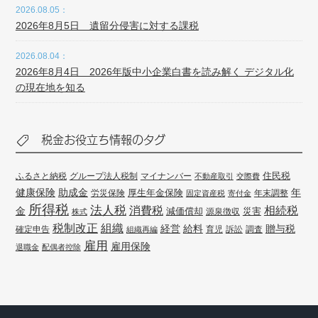
2026.08.05：
2026年8月5日 遺留分侵害に対する課税
2026.08.04：
2026年8月4日 2026年版中小企業白書を読み解く デジタル化
の現在地を知る
税金お役立ち情報のタグ
住民税
ふるさと納税
グループ法人税制
マイナンバー
不動産取引
交際費
健康保険
年
助成金
厚生年金保険
労災保険
年末調整
固定資産税
寄付金
所得税
法人税
消費税
相続税
金
減価償却
災害
源泉徴収
株式
組織
税制改正
経営
給料
贈与税
確定申告
訴訟
調査
組織再編
育児
雇用
雇用保険
退職金
配偶者控除