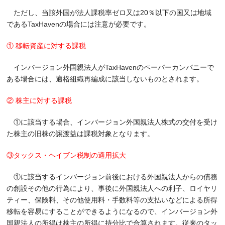
ただし、当該外国が法人課税率ゼロ又は20％以下の国又は地域
であるTaxHavenの場合には注意が必要です。
① 移転資産に対する課税
インバージョン外国親法人がTaxHavenのペーパーカンパニーで
ある場合には、適格組織再編成に該当しないものとされます。
② 株主に対する課税
①に該当する場合、インバージョン外国親法人株式の交付を受け
た株主の旧株の譲渡益は課税対象となります。
③タックス・ヘイブン税制の適用拡大
①に該当するインバージョン前後における外国親法人からの債務
の創設その他の行為により、事後に外国親法人への利子、ロイヤリ
ティー、保険料、その他使用料・手数料等の支払いなどによる所得
移転を容易にすることができるようになるので、インバージョン外
国親法人の所得は株主の所得に持分比で合算されます。従来のタッ