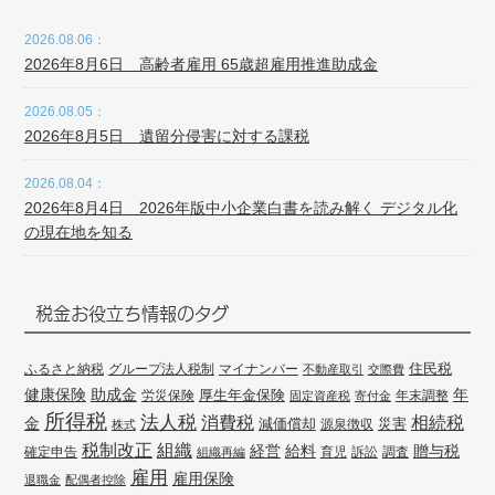
2026.08.06：
2026年8月6日 高齢者雇用 65歳超雇用推進助成金
2026.08.05：
2026年8月5日 遺留分侵害に対する課税
2026.08.04：
2026年8月4日 2026年版中小企業白書を読み解く デジタル化
の現在地を知る
税金お役立ち情報のタグ
住民税
ふるさと納税
グループ法人税制
マイナンバー
不動産取引
交際費
健康保険
年
助成金
厚生年金保険
労災保険
年末調整
固定資産税
寄付金
所得税
法人税
消費税
相続税
金
減価償却
災害
源泉徴収
株式
組織
税制改正
経営
給料
贈与税
確定申告
訴訟
調査
組織再編
育児
雇用
雇用保険
退職金
配偶者控除