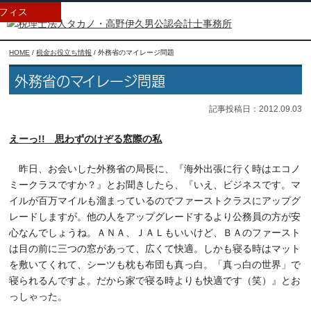
フィス
HOME
/
税金お役立ち情報
/
外務省のマイレージ問題
外務省のマイレージ問題
記事投稿日：2012.09.03
えーっ!! 思わずのけぞる窓際の私
昨日、お会いした外務省の局長に、『海外出張に行く時はエコノ
ミークラスですか？』とお聞きしたら、『いえ、ビジネスです。マ
イルが百万マイルも溜まっているのでファーストクラスにアップグ
レードしますが。他の人をアップグレードするより公務員の方が安
心なんでしょうね。ＡＮＡ、ＪＡＬもいいけど、ＢＡのファースト
は目の前に三つの窓があって、広くて快適。しかも寝る時はマット
を敷いてくれて、シーツも枕も布団も真っ白。「真っ白の世界」で
寝られるんですよ。だから家で寝る時よりも快適です（笑）』とお
っしゃった。