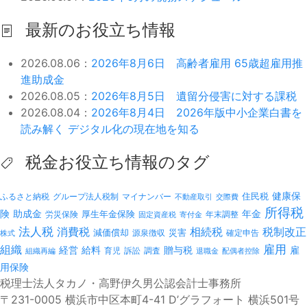
最新のお役立ち情報
2026.08.06：
2026年8月6日 高齢者雇用 65歳超雇用推
進助成金
2026.08.05：
2026年8月5日 遺留分侵害に対する課税
2026.08.04：
2026年8月4日 2026年版中小企業白書を
読み解く デジタル化の現在地を知る
税金お役立ち情報のタグ
健康保
ふるさと納税
マイナンバー
住民税
グループ法人税制
不動産取引
交際費
所得税
険
年金
助成金
厚生年金保険
労災保険
年末調整
固定資産税
寄付金
法人税
消費税
相続税
税制改正
減価償却
災害
源泉徴収
確定申告
株式
雇用
組織
経営
給料
贈与税
雇
訴訟
組織再編
育児
調査
退職金
配偶者控除
用保険
税理士法人タカノ・高野伊久男公認会計士事務所
〒231-0005 横浜市中区本町4-41 D’グラフォート 横浜501号