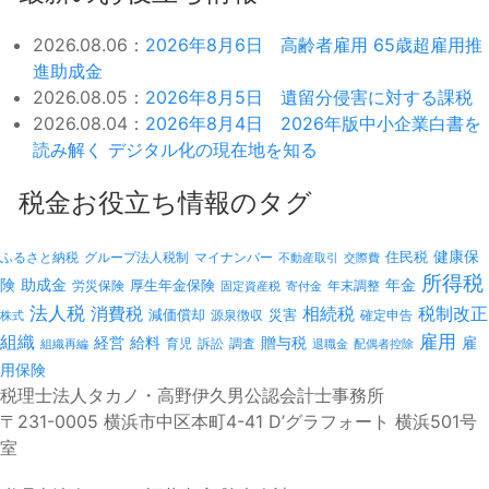
2026.08.06：
2026年8月6日 高齢者雇用 65歳超雇用推
進助成金
2026.08.05：
2026年8月5日 遺留分侵害に対する課税
2026.08.04：
2026年8月4日 2026年版中小企業白書を
読み解く デジタル化の現在地を知る
税金お役立ち情報のタグ
健康保
ふるさと納税
マイナンバー
住民税
グループ法人税制
不動産取引
交際費
所得税
険
年金
助成金
厚生年金保険
労災保険
年末調整
固定資産税
寄付金
法人税
消費税
相続税
税制改正
減価償却
災害
源泉徴収
確定申告
株式
雇用
組織
経営
給料
贈与税
雇
訴訟
組織再編
育児
調査
退職金
配偶者控除
用保険
税理士法人タカノ・高野伊久男公認会計士事務所
〒231-0005 横浜市中区本町4-41 D’グラフォート 横浜501号
室