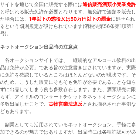
サイトを通じて全国に販売する際には
通信販売酒類小売業免許
と呼ばれる販売免許が必要となります。無免許で酒類を販売し
た場合には、
1年以下の懲役又は50万円以下の罰金
に処せられ
るという罰則規定が設けられています(酒税法第56条第1項第1
号)。
ネットオークション出品時の注意点
各オークションサイトでは、「継続的なアルコール飲料の出
品は免許が必要」である旨の注意書きはされていますが、実際
に免許を確認しているところはほとんどないのが現状です。そ
のため、こうした販売にそもそも免許が必要であることを知ら
ずに出品してしまう例も多数存在します。また、酒類販売に限
らず、アイドルのコンサートチケットをネットオークションに
多数出品したことで、
古物営業法違反
とされ摘発された事例な
どもあります。
副業としても活用されているネットオークション。手軽に参
加できるのが魅力ではありますが、出品時には各種許認可が必