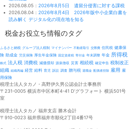
2026.08.05：
2026年8月5日 遺留分侵害に対する課税
2026.08.04：
2026年8月4日 2026年版中小企業白書を
読み解く デジタル化の現在地を知る
税金お役立ち情報のタグ
健康保
ふるさと納税
マイナンバー
住民税
グループ法人税制
不動産取引
交際費
所得税
険
年金
助成金
厚生年金保険
労災保険
年末調整
固定資産税
寄付金
法人税
消費税
相続税
税制改正
減価償却
災害
源泉徴収
確定申告
株式
雇用
組織
経営
給料
贈与税
雇
訴訟
組織再編
育児
調査
退職金
配偶者控除
用保険
税理士法人タカノ・高野伊久男公認会計士事務所
〒231-0005 横浜市中区本町4-41 D’グラフォート 横浜501号
室
税理士法人タカノ 福井支店 勝木会計
〒910-0023 福井県福井市順化2丁目4番17号