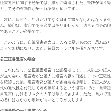
証書遺言に関する紛争では、誰かに偽造された、筆跡が違う等
としてその有効性が争われる例が多いです。
次に、日付も、年月だけでなく日まで書かなければなりませ
ん。捺印は、実印である必要はありませんが、遺言者自身の印
であることが必要です。
このように、自筆証書遺言は、入るに易いものの、思わぬと
ころで無効になり、また、後日のトラブルを招きがちです。
公正証書遺言の場合
これに対し、公正証書遺言（公証役場にて、二人以上の証人
が立ち会い、遺言者が公証人に遺言内容を口述し、その正確性
を確認した後、遺言者及び証人が各自署名捺印し、公証人が方
式の適式性を付記して署名捺印するという遺言）では、自筆証
書遺言におけるリスクの大半は除去できます。ただ、自力で進
めるにはなかなか敷居が高いところがあります。
生涯最後の一大事業だから