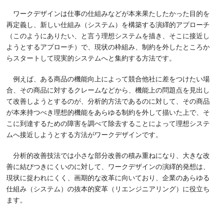
ワークデザインは仕事の仕組みなどが本来果たしたかった目的を
再定義し、新しい仕組み（システム）を構築する演繹的アプローチ
（このようにありたい、と言う理想システムを描き、そこに接近し
ようとするアプローチ）で、現状の枠組み、制約を外したところか
らスタートして現実的システムへと集約する方法です。
例えば、ある商品の機能向上によって競合他社に差をつけたい場
合、その商品に対するクレームなどから、機能上の問題点を見出し
て改善しようとするのが、分析的方法であるのに対して、その商品
が本来持つべき理想的機能をあらゆる制約を外して描いた上で、そ
こに到達するための障害を調べて除去することによって理想システ
ムへ接近しようとする方法がワークデザインです。
分析的改善技法では小さな部分改善の積み重ねになり、大きな改
善に結びつきにくいのに対して、ワークデザインの演繹的発想は、
現状に捉われにくく、画期的な改革に向いており、企業のあらゆる
仕組み（システム）の抜本的変革（リエンジニアリング）に役立ち
ます。