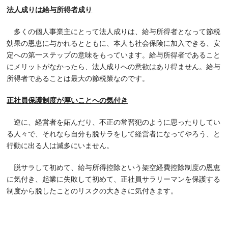
法人成りは給与所得者成り
多くの個人事業主にとって法人成りは、給与所得者となって節税
効果の恩恵に与かれるとともに、本人も社会保険に加入できる、安
定への第一ステップの意味をもっています。給与所得者であること
にメリットがなかったら、法人成りへの意欲はあり得ません。給与
所得者であることは最大の節税策なのです。
正社員保護制度が厚いことへの気付き
逆に、経営者を妬んだり、不正の常習犯のように思ったりしてい
る人々で、それなら自分も脱サラをして経営者になってやろう、と
行動に出る人は滅多にいません。
脱サラして初めて、給与所得控除という架空経費控除制度の恩恵
に気付き、起業に失敗して初めて、正社員サラリーマンを保護する
制度から脱したことのリスクの大きさに気付きます。