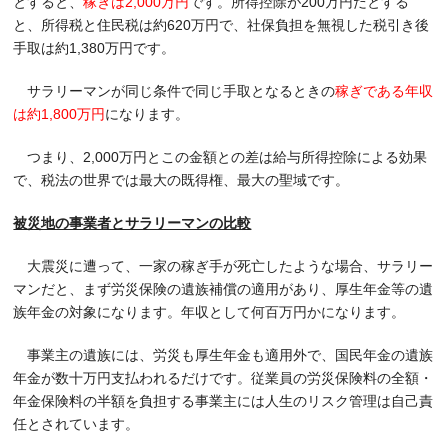
とすると、
稼ぎは2,000万円
です。所得控除が200万円だとする
と、所得税と住民税は約620万円で、社保負担を無視した税引き後
手取は約1,380万円です。
サラリーマンが同じ条件で同じ手取となるときの
稼ぎである年収
は約1,800万円
になります。
つまり、2,000万円とこの金額との差は給与所得控除による効果
で、税法の世界では最大の既得権、最大の聖域です。
被災地の事業者とサラリーマンの比較
大震災に遭って、一家の稼ぎ手が死亡したような場合、サラリー
マンだと、まず労災保険の遺族補償の適用があり、厚生年金等の遺
族年金の対象になります。年収として何百万円かになります。
事業主の遺族には、労災も厚生年金も適用外で、国民年金の遺族
年金が数十万円支払われるだけです。従業員の労災保険料の全額・
年金保険料の半額を負担する事業主には人生のリスク管理は自己責
任とされています。