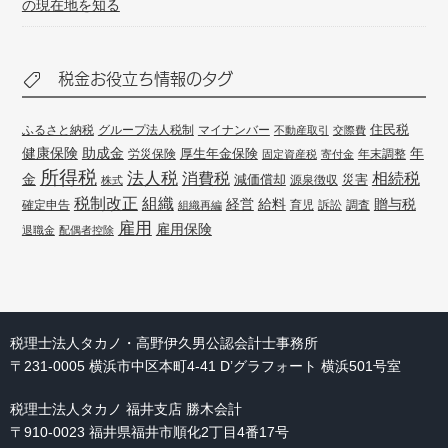
の現在地を知る
税金お役立ち情報のタグ
住民税
ふるさと納税
グループ法人税制
マイナンバー
不動産取引
交際費
健康保険
年
助成金
厚生年金保険
労災保険
年末調整
固定資産税
寄付金
所得税
法人税
消費税
相続税
金
減価償却
災害
源泉徴収
株式
組織
税制改正
経営
給料
贈与税
確定申告
訴訟
調査
組織再編
育児
雇用
雇用保険
退職金
配偶者控除
税理士法人タカノ・高野伊久男公認会計士事務所
〒231-0005 横浜市中区本町4-41 D’グラフォート 横浜501号室
税理士法人タカノ 福井支店 勝木会計
〒910-0023 福井県福井市順化2丁目4番17号