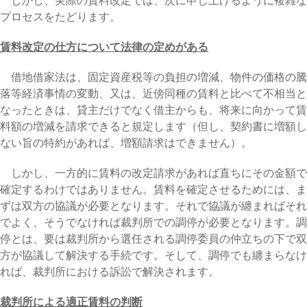
プロセスをたどります。
賃料改定の仕方について法律の定めがある
借地借家法は、固定資産税等の負担の増減、物件の価格の騰
落等経済事情の変動、又は、近傍同種の賃料と比べて不相当と
なったときは、貸主だけでなく借主からも、将来に向かって賃
料額の増減を請求できると規定します（但し、契約書に増額し
ない旨の特約があれば、増額請求はできません）。
しかし、一方的に賃料の改定請求があれば直ちにその金額で
確定するわけではありません。賃料を確定させるためには、ま
ずは双方の協議が必要となります。それで協議が纏まればそれ
でよく、そうでなければ裁判所での調停が必要となります。調
停とは、要は裁判所から選任される調停委員の仲立ちの下で双
方が協議して解決する手続です。そして、調停でも纏まらなけ
れば、裁判所における訴訟で解決されます。
裁判所による適正賃料の判断