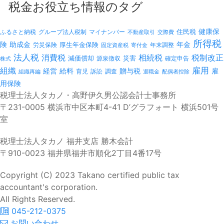
税金お役立ち情報のタグ
健康保
ふるさと納税
マイナンバー
住民税
グループ法人税制
不動産取引
交際費
所得税
険
年金
助成金
厚生年金保険
労災保険
年末調整
固定資産税
寄付金
法人税
消費税
相続税
税制改正
減価償却
災害
源泉徴収
確定申告
株式
雇用
組織
経営
給料
贈与税
雇
訴訟
組織再編
育児
調査
退職金
配偶者控除
用保険
税理士法人タカノ・高野伊久男公認会計士事務所
〒231-0005 横浜市中区本町4-41 D’グラフォート 横浜501号
室
税理士法人タカノ 福井支店 勝木会計
〒910-0023 福井県福井市順化2丁目4番17号
Copyright (C) 2023 Takano certified public tax
accountant's corporation.
All Rights Reserved.
045-212-0375
お問い合わせ