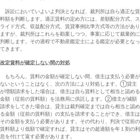
訴訟においていよいよ判決となれば、裁判所は自ら適正な賃
料額を判断します。適正賃料の定め方には、差額配分方式、ス
ライド方式、収益配分方式、賃貸事例比準方式等の方法があり
ますが、裁判所はこれらを勘案しつつ、事案に応じて裁量的に
判断します。その過程で不動産鑑定士による鑑定が必要となっ
てきます。
改定賃料が確定しない間の対処
もちろん、賃料の金額が確定しない間、借主は支払う必要が
ないということはなく、次の方法により対処します。①貸主
が増額請求をした場合は、借主は自ら賃料として相当と認める
金額（従前の賃料額）を法務局に供託します。②借主が減額
請求をしてきた場合は、貸主は裁判確定までは自ら相当と認め
る金額（従前の賃料額）の支払を請求することができ、借主は
その金額を支払う必要があります。その代わり、判決で従前の
賃料額より低額で確定すれば、貸主はその超過額を年１割の利
息を付けて返す必要があります。