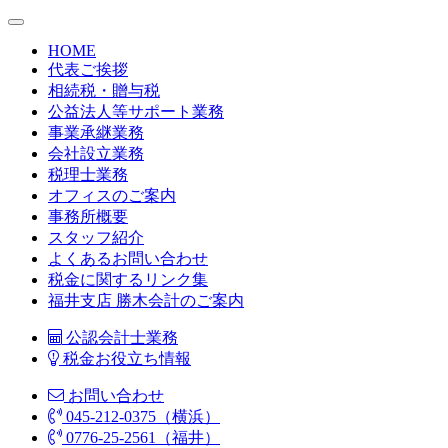
HOME
代表ご挨拶
相続税・贈与税
公益法人等サポート業務
事業承継業務
会社設立業務
税理士業務
オフィスのご案内
事務所概要
スタッフ紹介
よくあるお問い合わせ
税金に関するリンク集
福井支店 勝木会計のご案内
公認会計士業務
税金お役立ち情報
お問い合わせ
045-212-0375（横浜）
0776-25-2561（福井）