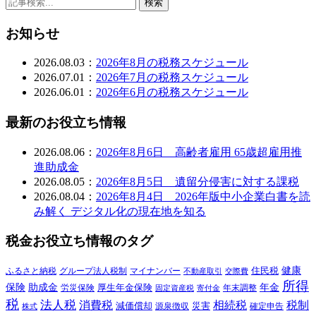
検索
お知らせ
2026.08.03：
2026年8月の税務スケジュール
2026.07.01：
2026年7月の税務スケジュール
2026.06.01：
2026年6月の税務スケジュール
最新のお役立ち情報
2026.08.06：
2026年8月6日 高齢者雇用 65歳超雇用推
進助成金
2026.08.05：
2026年8月5日 遺留分侵害に対する課税
2026.08.04：
2026年8月4日 2026年版中小企業白書を読
み解く デジタル化の現在地を知る
税金お役立ち情報のタグ
健康
ふるさと納税
マイナンバー
住民税
グループ法人税制
交際費
不動産取引
所得
保険
年金
助成金
厚生年金保険
労災保険
年末調整
固定資産税
寄付金
税
法人税
消費税
相続税
税制
減価償却
災害
源泉徴収
確定申告
株式