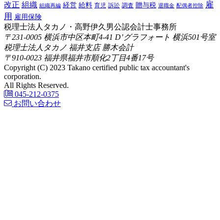
雇
組織
改正
給料
贈与税
経営
訴訟
組織再編
育児
調査
退職金
配偶者控除
用
雇用保険
税理士法人タカノ・高野伊久男公認会計士事務所
〒231-0005 横浜市中区本町4-41 D’グラフォート 横浜501号室
税理士法人タカノ 福井支店 勝木会計
〒910-0023 福井県福井市順化2丁目4番17号
Copyright (C) 2023 Takano certified public tax accountant's
corporation.
All Rights Reserved.
045-212-0375
お問い合わせ