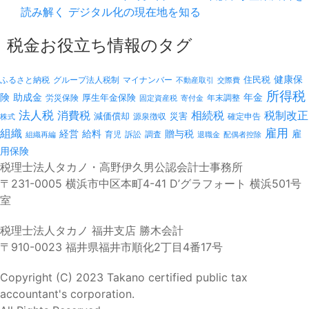
読み解く デジタル化の現在地を知る
税金お役立ち情報のタグ
健康保
ふるさと納税
マイナンバー
住民税
グループ法人税制
不動産取引
交際費
所得税
険
年金
助成金
厚生年金保険
労災保険
年末調整
固定資産税
寄付金
法人税
消費税
相続税
税制改正
減価償却
災害
源泉徴収
確定申告
株式
雇用
組織
経営
給料
贈与税
雇
訴訟
組織再編
育児
調査
退職金
配偶者控除
用保険
税理士法人タカノ・高野伊久男公認会計士事務所
〒231-0005 横浜市中区本町4-41 D’グラフォート 横浜501号
室
税理士法人タカノ 福井支店 勝木会計
〒910-0023 福井県福井市順化2丁目4番17号
Copyright (C) 2023 Takano certified public tax
accountant's corporation.