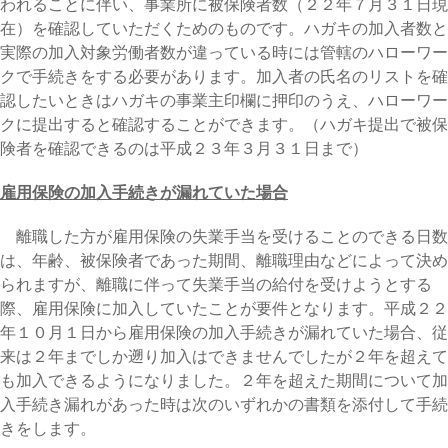
われることに伴い、事業所に被保険者数（２２年７月３１日現
在）を確認していただくためのものです。ハガキの加入者数と
実際の加入対象労働者数が違っている時には管轄のハローワー
クで手続きをする必要があります。加入者の氏名のリストを確
認したいときはハガキの事業主印欄に押印のうえ、ハローワー
クに提出すると確認することができます。（ハガキ提出で被保
険者を確認できるのは平成２３年３月３１日まで）
雇用保険の加入手続きが漏れていた場合
離職した方が雇用保険の失業手当を受けることのできる日数
は、年齢、被保険者であった期間、離職理由などによって決め
られますが、離職に伴って失業手当の給付を受けようとする
際、雇用保険に加入していたことが要件となります。平成２２
年１０月１日から雇用保険の加入手続きが漏れていた場合、従
来は２年までしか遡り加入はできませんでしたが２年を超えて
も加入できるようになりました。２年を超えた期間について加
入手続き漏れがあった時は次のいずれかの書類を添付して手続
きをします。