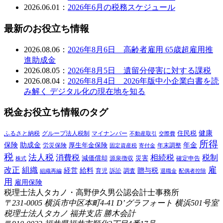
2026.06.01：
2026年6月の税務スケジュール
最新のお役立ち情報
2026.08.06：
2026年8月6日 高齢者雇用 65歳超雇用推
進助成金
2026.08.05：
2026年8月5日 遺留分侵害に対する課税
2026.08.04：
2026年8月4日 2026年版中小企業白書を読
み解く デジタル化の現在地を知る
税金お役立ち情報のタグ
健康
ふるさと納税
マイナンバー
住民税
グループ法人税制
交際費
不動産取引
所得
保険
年金
助成金
厚生年金保険
労災保険
年末調整
固定資産税
寄付金
税
法人税
消費税
相続税
税制
減価償却
災害
源泉徴収
確定申告
株式
雇
組織
改正
給料
贈与税
経営
訴訟
組織再編
育児
調査
退職金
配偶者控除
用
雇用保険
税理士法人タカノ・高野伊久男公認会計士事務所
〒231-0005 横浜市中区本町4-41 D’グラフォート 横浜501号室
税理士法人タカノ 福井支店 勝木会計