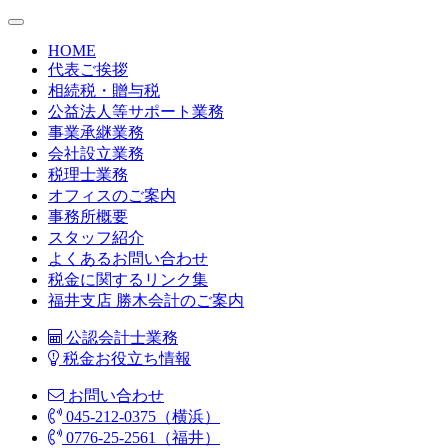
HOME
代表ご挨拶
相続税・贈与税
公益法人等サポート業務
事業承継業務
会社設立業務
税理士業務
オフィスのご案内
事務所概要
スタッフ紹介
よくあるお問い合わせ
税金に関するリンク集
福井支店 勝木会計のご案内
公認会計士業務
税金お役立ち情報
お問い合わせ
045-212-0375（横浜）
0776-25-2561（福井）