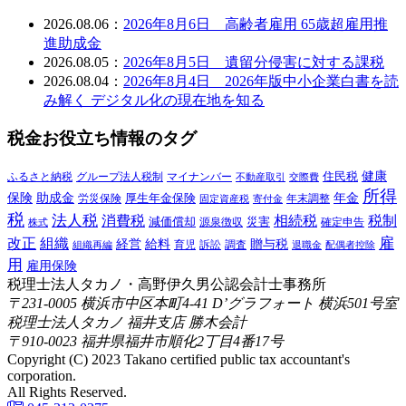
2026.08.06：
2026年8月6日 高齢者雇用 65歳超雇用推
進助成金
2026.08.05：
2026年8月5日 遺留分侵害に対する課税
2026.08.04：
2026年8月4日 2026年版中小企業白書を読
み解く デジタル化の現在地を知る
税金お役立ち情報のタグ
健康
ふるさと納税
マイナンバー
住民税
グループ法人税制
交際費
不動産取引
所得
保険
年金
助成金
厚生年金保険
労災保険
年末調整
固定資産税
寄付金
税
法人税
消費税
相続税
税制
減価償却
災害
源泉徴収
確定申告
株式
雇
組織
改正
給料
贈与税
経営
訴訟
組織再編
育児
調査
退職金
配偶者控除
用
雇用保険
税理士法人タカノ・高野伊久男公認会計士事務所
〒231-0005 横浜市中区本町4-41 D’グラフォート 横浜501号室
税理士法人タカノ 福井支店 勝木会計
〒910-0023 福井県福井市順化2丁目4番17号
Copyright (C) 2023 Takano certified public tax accountant's
corporation.
All Rights Reserved.