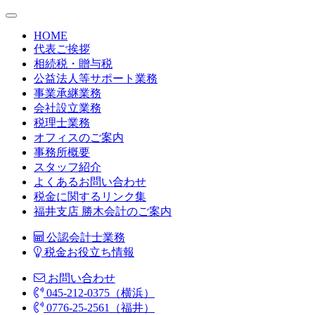
HOME
代表ご挨拶
相続税・贈与税
公益法人等サポート業務
事業承継業務
会社設立業務
税理士業務
オフィスのご案内
事務所概要
スタッフ紹介
よくあるお問い合わせ
税金に関するリンク集
福井支店 勝木会計のご案内
公認会計士業務
税金お役立ち情報
お問い合わせ
045-212-0375（横浜）
0776-25-2561（福井）