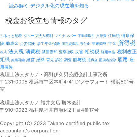
読み解く デジタル化の現在地を知る
税金お役立ち情報のタグ
健康保
ふるさと納税
マイナンバー
住民税
グループ法人税制
不動産取引
交際費
所得税
険
年金
助成金
厚生年金保険
労災保険
年末調整
固定資産税
寄付金
法人税
消費税
相続税
税制改正
減価償却
災害
源泉徴収
確定申告
株式
雇用
組織
経営
給料
贈与税
雇
訴訟
組織再編
育児
調査
退職金
配偶者控除
用保険
税理士法人タカノ・高野伊久男公認会計士事務所
〒231-0005 横浜市中区本町4-41 D’グラフォート 横浜501号
室
税理士法人タカノ 福井支店 勝木会計
〒910-0023 福井県福井市順化2丁目4番17号
Copyright (C) 2023 Takano certified public tax
accountant's corporation.