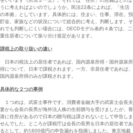
うに考えればよいのでしょうか。民法22条によれば、「生活
の本拠」としています。具体的には、住まい、仕事、滞在、預
貯金、家族などの状況について総合的に考え、判断します。そ
れでも判断しにくい場合には、OECDモデル条約４条では、二
重住居者について振り分け規定があります。
課税上の取り扱いの違い
日本の税法上の居住者であれば、国内源泉所得・国外源泉所
得について、日本で課税されます。一方、非居住者であれば、
国内源泉所得のみが課税されます。
具体的な２つの事例
１つめは、武富士事件です。消費者金融大手の武富士会長夫
妻から会長の長男が海外法人株の生前贈与を受けましたが、香
港に住所があるので日本の贈与税は課されないとして申告しま
せんでした。ところが課税庁は会長の長男を日本の居住者であ
るとして、約1,600億円の申告漏れを指摘しました。東京地裁