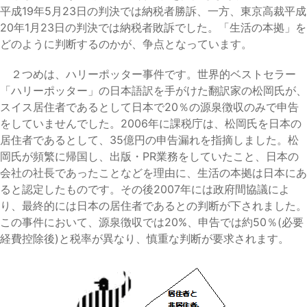
平成19年5月23日の判決では納税者勝訴、一方、東京高裁平成
20年1月23日の判決では納税者敗訴でした。「生活の本拠」を
どのように判断するのかが、争点となっています。
２つめは、ハリーポッター事件です。世界的ベストセラー
「ハリーポッター」の日本語訳を手がけた翻訳家の松岡氏が、
スイス居住者であるとして日本で20％の源泉徴収のみで申告
をしていませんでした。2006年に課税庁は、松岡氏を日本の
居住者であるとして、35億円の申告漏れを指摘しました。松
岡氏が頻繁に帰国し、出版・PR業務をしていたこと、日本の
会社の社長であったことなどを理由に、生活の本拠は日本にあ
ると認定したものです。その後2007年には政府間協議によ
り、最終的には日本の居住者であるとの判断が下されました。
この事件において、源泉徴収では20%、申告では約50％(必要
経費控除後)と税率が異なり、慎重な判断が要求されます。