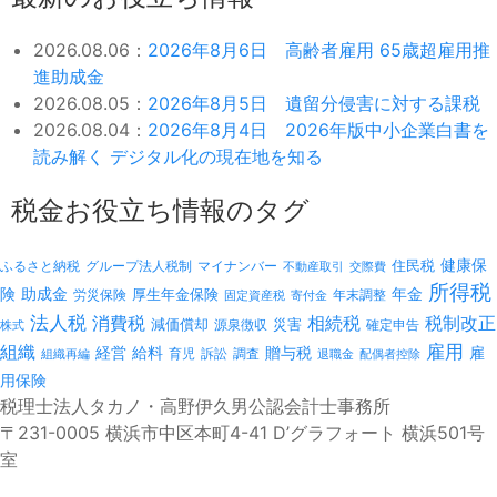
2026.08.06：
2026年8月6日 高齢者雇用 65歳超雇用推
進助成金
2026.08.05：
2026年8月5日 遺留分侵害に対する課税
2026.08.04：
2026年8月4日 2026年版中小企業白書を
読み解く デジタル化の現在地を知る
税金お役立ち情報のタグ
健康保
ふるさと納税
マイナンバー
住民税
グループ法人税制
不動産取引
交際費
所得税
険
年金
助成金
厚生年金保険
労災保険
年末調整
固定資産税
寄付金
法人税
消費税
相続税
税制改正
減価償却
災害
源泉徴収
確定申告
株式
雇用
組織
経営
給料
贈与税
雇
訴訟
組織再編
育児
調査
退職金
配偶者控除
用保険
税理士法人タカノ・高野伊久男公認会計士事務所
〒231-0005 横浜市中区本町4-41 D’グラフォート 横浜501号
室