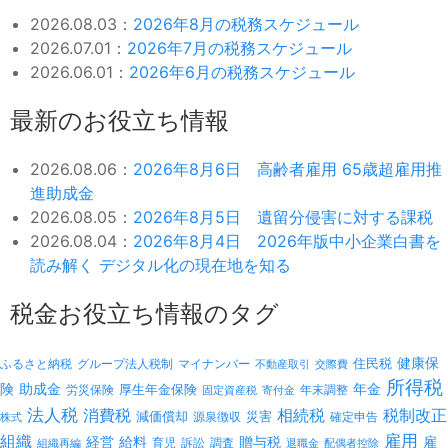
2026.08.03：
2026年8月の税務スケジュール
2026.07.01：
2026年7月の税務スケジュール
2026.06.01：
2026年6月の税務スケジュール
最新のお役立ち情報
2026.08.06：
2026年8月6日 高齢者雇用 65歳超雇用推
進助成金
2026.08.05：
2026年8月5日 遺留分侵害に対する課税
2026.08.04：
2026年8月4日 2026年版中小企業白書を
読み解く デジタル化の現在地を知る
税金お役立ち情報のタグ
健康保
ふるさと納税
マイナンバー
住民税
グループ法人税制
不動産取引
交際費
所得税
険
年金
助成金
厚生年金保険
労災保険
年末調整
固定資産税
寄付金
法人税
消費税
相続税
税制改正
減価償却
災害
源泉徴収
確定申告
株式
雇用
組織
経営
給料
贈与税
雇
訴訟
組織再編
育児
調査
退職金
配偶者控除