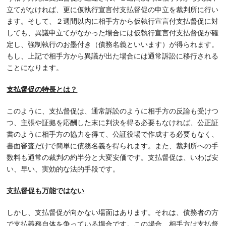
立てがなければ、更に仮執行宣言付支払督促の申立を裁判所に行い
ます。そして、２週間以内に相手方から仮執行宣言付支払督促に対
しても、異議申立てがなかった場合には仮執行宣言付支払督促が確
定し、強制執行のお墨付き（債務名義といいます）が得られます。
もし、上記で相手方から異議が出た場合には通常訴訟に移行される
ことになります。
支払督促の特長とは？
このように、支払督促は、通常訴訟のように相手方の反論も受けつ
つ、主張や証拠を応酬した末に判決を得る必要もなければ、公正証
書のように相手方の協力を得て、公証役場で作成する必要もなく、
書面審査だけで簡単に債務名義を得られます。また、裁判所への手
数料も通常の裁判の約半分と大変安価です。支払督促は、いわば安
い、早い、実効的な法的手段です。
支払督促も万能ではない
しかし、支払督促が向かない場面はあります。それは、債務者の方
で支払義務自体を争っている場合です。この場合、相手方は支払督