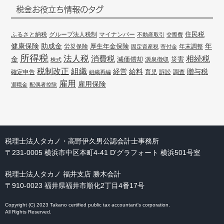
税金お役立ち情報のタグ
住民税
ふるさと納税
グループ法人税制
マイナンバー
不動産取引
交際費
健康保険
年
助成金
厚生年金保険
労災保険
年末調整
固定資産税
寄付金
所得税
法人税
消費税
相続税
金
減価償却
災害
源泉徴収
株式
組織
税制改正
経営
給料
贈与税
確定申告
訴訟
調査
組織再編
育児
雇用
雇用保険
退職金
配偶者控除
税理士法人タカノ・高野伊久男公認会計士事務所
〒231-0005 横浜市中区本町4-41 D’グラフォート 横浜501号室
税理士法人タカノ 福井支店 勝木会計
〒910-0023 福井県福井市順化2丁目4番17号
Copyright (C) 2023 Takano certified public tax accountant's corporation.
All Rights Reserved.