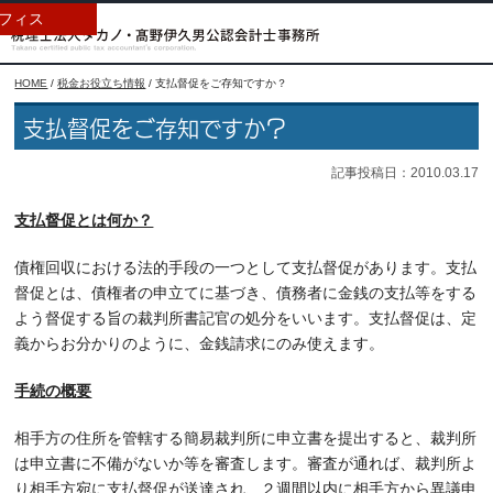
フィス
HOME
/
税金お役立ち情報
/
支払督促をご存知ですか？
支払督促をご存知ですか？
記事投稿日：2010.03.17
支払督促とは何か？
債権回収における法的手段の一つとして支払督促があります。支払
督促とは、債権者の申立てに基づき、債務者に金銭の支払等をする
よう督促する旨の裁判所書記官の処分をいいます。支払督促は、定
義からお分かりのように、金銭請求にのみ使えます。
手続の概要
相手方の住所を管轄する簡易裁判所に申立書を提出すると、裁判所
は申立書に不備がないか等を審査します。審査が通れば、裁判所よ
り相手方宛に支払督促が送達され、２週間以内に相手方から異議申