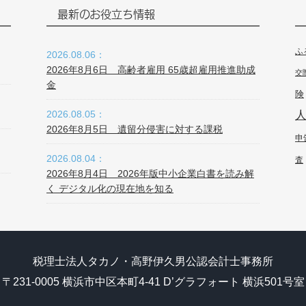
最新のお役立ち情報
ふ
2026.08.06：
2026年8月6日 高齢者雇用 65歳超雇用推進助成
交
金
険
2026.08.05：
2026年8月5日 遺留分侵害に対する課税
申
2026.08.04：
査
2026年8月4日 2026年版中小企業白書を読み解
く デジタル化の現在地を知る
税理士法人タカノ・高野伊久男公認会計士事務所
〒231-0005 横浜市中区本町4-41 D’グラフォート 横浜501号室