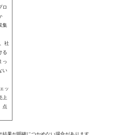
プロ
か
収集
、社
ける
まっ
ない
ェッ
売上
、点
は結果が明確につかめない場合があります。