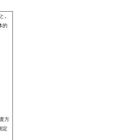
と。
体的
査方
測定