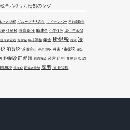
税金お役立ち情報のタグ
るさと納税
グループ法人税制
マイナンバー
不動産取引
健康保険
住民税
助成金
厚生年金保
労災保険
際費
所得税
法
年金
年末調整
固定資産税
寄付金
株式
人税
消費税
相続税
減価償却
災害
源泉徴収
確定
組織
税制改正
経営
給料
告
訴訟
調
組織再編
育児
雇用
贈与税
雇用保険
退職金
配偶者控除